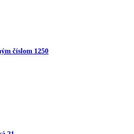
ným číslom 1250
ká 21