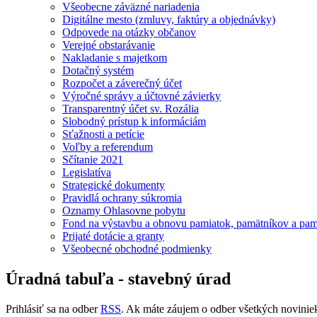
Všeobecne záväzné nariadenia
Digitálne mesto (zmluvy, faktúry a objednávky)
Odpovede na otázky občanov
Verejné obstarávanie
Nakladanie s majetkom
Dotačný systém
Rozpočet a záverečný účet
Výročné správy a účtovné závierky
Transparentný účet sv. Rozália
Slobodný prístup k informáciám
Sťažnosti a petície
Voľby a referendum
Sčítanie 2021
Legislatíva
Strategické dokumenty
Pravidlá ochrany súkromia
Oznamy Ohlasovne pobytu
Fond na výstavbu a obnovu pamiatok, pamätníkov a pamä
Prijaté dotácie a granty
Všeobecné obchodné podmienky
Úradná tabuľa - stavebný úrad
Prihlásiť sa na odber
RSS
. Ak máte záujem o odber všetkých noviniek