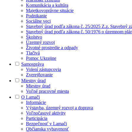
Komunikácia a kultúra
Majetkovoprávne situácie
Podnikanie
Sociálne veci
Stavebný úrad podľa zákona č. 25/2025 Z.z. Stavebný z
Stavebný úrad podľa zákona č. 50/1976 o územnom plán
Školstvo
Územný rozvoj
Životné prostredie a odpady
Tlačivá
Pomoc Ukrajine
Samospráva
Volení zástupcovia
Zverejňovanie
Miestny úrad
Miestny úrad
Voľné pracovné miesta
O Lamači
Informácie
Výstavba, územný rozvoj a doprava
Voľnočasové aktivity
Participácia
Bezpečnosť v Lamači
Občianska vybavenosť