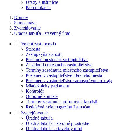
Úrady a inštitúcie
Komunikácia
Domov
Samospráva
Zverejňovanie
Úradná tabuľa - stavebný úrad
Volení zástupcovia
Starosta
Zástupkyňa starostu
Poslanci miestneho zastupiteľstva
Zasadnutia miestneho zastupiteľstva
Termíny zasadnutia miestneho zastupiteľstva
Poslanec v zastupiteľstve hlavného mesta
Poslanec v zastupiteľstve samosprávneho kraja
Mládežnícky parlament
Kontrolór
Odborné komisie
Termíny zasadnutia odborných komisií
Redakčná rada magazínu Lamačan
Zverejňovanie
Úradná tabuľa
Úradná tabuľa - životné prostredie
Úradná tabuľa - stavebný úrad