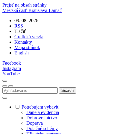
Prejsť na obsah stránky
Mestská časť
Bratislava-Lamač
09. 08. 2026
RSS
Tlačiť
Grafická verzia
Kontakty
Mapa stránok
English
Facebook
Instagram
YouTube
Potrebujem vybaviť
Dane a evidencia
Dobrovoľníctvo
Doprava
Dotačné schémy
Klientske centrum