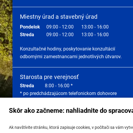
Miestny úrad a stavebný úrad
Pondelok
09:00 - 12:00
13:00 - 16:00
Streda
09:00 - 12:00
13:00 - 16:00
Konzultačné hodiny, poskytovanie konzultácií
odbornými zamestnancami jednotlivých útvarov.
Starosta pre verejnosť
Streda
8:00 - 16:00 *
* po predchádzajúcom telefonickom dohovore
Skôr ako začneme: nahliadnite do spracov
Správa obsahu:
webmaster@lamac.sk
Úradná 
Ak navštívite stránku, ktorá zapisuje cookies, v počítači sa vám vy
Informácie:
info@lamac.sk
Úradná 