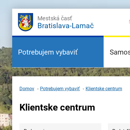
Mestská časť
Bratislava-Lamač
Potrebujem vybaviť
Samos
Domov
Potrebujem vybaviť
Klientske centrum
Klientske centrum