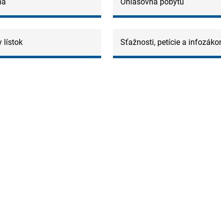
ňa
Ohlasovňa pobytu
 lístok
Sťažnosti, petície a infozáko