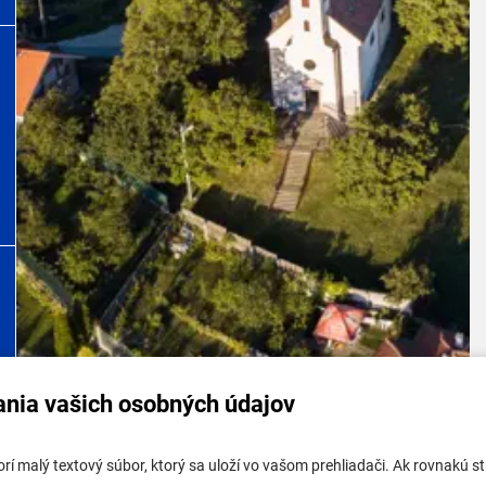
ania vašich osobných údajov
tabuľa mestskej časti
Potrebujem vybaviť
tvorí malý textový súbor, ktorý sa uloží vo vašom prehliadači. Ak rovnakú
tabuľa - životné prostredie
Samospráva