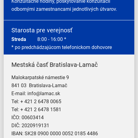
Konzultačné hodiny, poskytovanie konzultácií
odbornými zamestnancami jednotlivých útvarov.
Starosta pre verejnosť
Streda
8:00 - 16:00 *
* po predchádzajúcom telefonickom dohovore
Mestská časť Bratislava-Lamač
Malokarpatské námestie 9
841 03 Bratislava-Lamač
E-mail:
info@lamac.sk
Tel:
+ 421 2 6478 0065
Tel:
+ 421 2 6478 1581
IČO: 00603414
DIČ: 2020919131
IBAN: SK28 0900 0000 0052 0185 4486