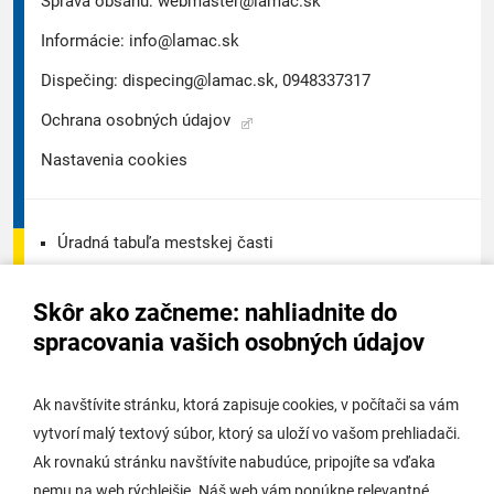
Správa obsahu:
webmaster@lamac.sk
Informácie:
info@lamac.sk
Dispečing:
dispecing@lamac.sk,
0948337317
Ochrana osobných údajov
Nastavenia cookies
Úradná tabuľa mestskej časti
Úradná tabuľa - životné prostredie
Skôr ako začneme: nahliadnite do
Úradná tabuľa stavebného úradu
spracovania vašich osobných údajov
Digitálne mesto
Ak navštívite stránku, ktorá zapisuje cookies, v počítači sa vám
vytvorí malý textový súbor, ktorý sa uloží vo vašom prehliadači.
Potrebujem vybaviť
Ak rovnakú stránku navštívite nabudúce, pripojíte sa vďaka
nemu na web rýchlejšie. Náš web vám ponúkne relevantné
Samospráva