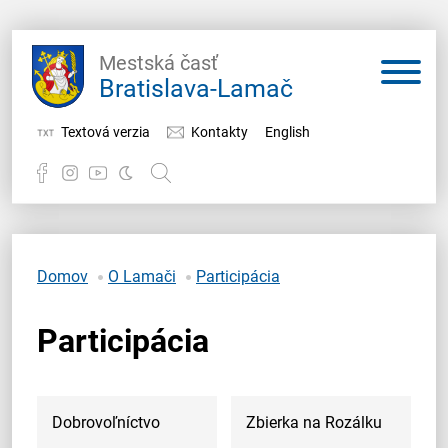
Mestská časť
Bratislava-Lamač
Textová verzia
Kontakty
English
Potrebujem vybaviť
Samospráva
Domov
O Lamači
Participácia
Miestny úrad
Participácia
O Lamači
Dobrovoľníctvo
Zbierka na Rozálku