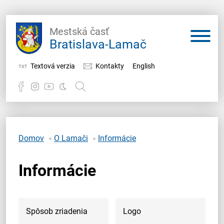
Mestská časť
Bratislava-Lamač
Textová verzia
Kontakty
English
Potrebujem vybaviť
Samospráva
Domov
O Lamači
Informácie
Miestny úrad
Informácie
O Lamači
Spôsob zriadenia
Logo