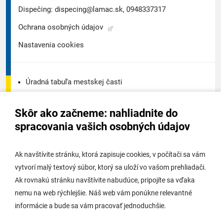
Dispečing:
dispecing@lamac.sk,
0948337317
Ochrana osobných údajov
Nastavenia cookies
Úradná tabuľa mestskej časti
Úradná tabuľa - životné prostredie
Skôr ako začneme: nahliadnite do
Úradná tabuľa stavebného úradu
spracovania vašich osobných údajov
Digitálne mesto
Ak navštívite stránku, ktorá zapisuje cookies, v počítači sa vám
vytvorí malý textový súbor, ktorý sa uloží vo vašom prehliadači.
Potrebujem vybaviť
Ak rovnakú stránku navštívite nabudúce, pripojíte sa vďaka
nemu na web rýchlejšie. Náš web vám ponúkne relevantné
Samospráva
informácie a bude sa vám pracovať jednoduchšie.
Miestny úrad