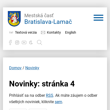
Mestská časť
Bratislava-Lamač
Textová verzia
Kontakty
English
Potrebujem vybaviť
Samospráva
Domov
/
Novinky
Miestny úrad
Novinky: stránka 4
O Lamači
Prihlásiť sa na odber
RSS
. Ak máte záujem o odber
všetkých noviniek, kliknite
sem
.