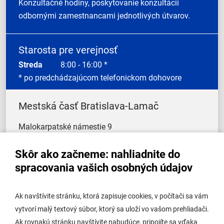
Konzultačné hodiny, poskytovanie konzultácií
odbornými zamestnancami jednotlivých útvarov.
Starosta pre verejnosť
Streda
8:00 - 16:00 *
* po predchádzajúcom telefonickom dohovore
Mestská časť Bratislava-Lamač
Malokarpatské námestie 9
841 03 Bratislava-Lamač
Skôr ako začneme: nahliadnite do
E-mail:
info@lamac.sk
Tel:
+ 421 2 6478 0065
spracovania vašich osobných údajov
Tel:
+ 421 2 6478 1581
IČO: 00603414
Ak navštívite stránku, ktorá zapisuje cookies, v počítači sa vám
DIČ: 2020919131
vytvorí malý textový súbor, ktorý sa uloží vo vašom prehliadači.
IBAN: SK28 0900 0000 0052 0185 4486
Ak rovnakú stránku navštívite nabudúce, pripojíte sa vďaka