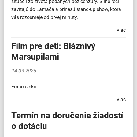
situácií zo života podaných bez cenzúry. Silné reči
zavítajú do Lamača a prinesú stand-up show, ktorá
vás rozosmeje od prvej minúty.
viac
Film pre deti: Bláznivý
Marsupilami
14.03.2026
Francúzsko
viac
Termín na doručenie žiadostí
o dotáciu