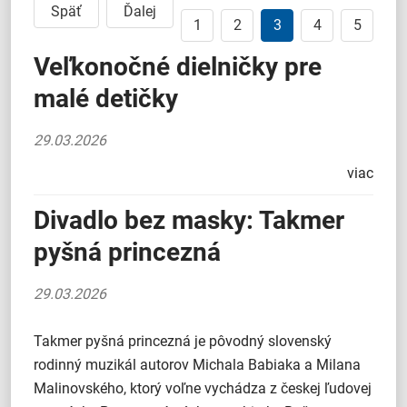
Späť
Ďalej
1
2
3
4
5
Veľkonočné dielničky pre
malé detičky
29.03.2026
viac
Divadlo bez masky: Takmer
pyšná princezná
29.03.2026
Takmer pyšná princezná je pôvodný slovenský
rodinný muzikál autorov Michala Babiaka a Milana
Malinovského, ktorý voľne vychádza z českej ľudovej