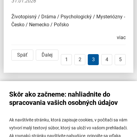
31.01.2026
Životopisný / Dráma / Psychologický / Mysteriózny -
Česko / Nemecko / Poľsko
viac
Späť
Ďalej
1
2
3
4
5
Klientske centrum
Skôr ako začneme: nahliadnite do
spracovania vašich osobných údajov
Pokladňa, osvedčovanie listín a podpisov, ohlasovňa
pobytu:
Ak navštívite stránku, ktorá zapisuje cookies, v počítači sa vám
Pondelok
07:30 - 12:00
13:00 - 17:00
vytvorí malý textový súbor, ktorý sa uloží vo vašom prehliadači.
Utorok
07:30 - 12:00
13:00 - 14:00
Ak rovnakú stránku navštívite nabudúce, pripojíte sa vďaka