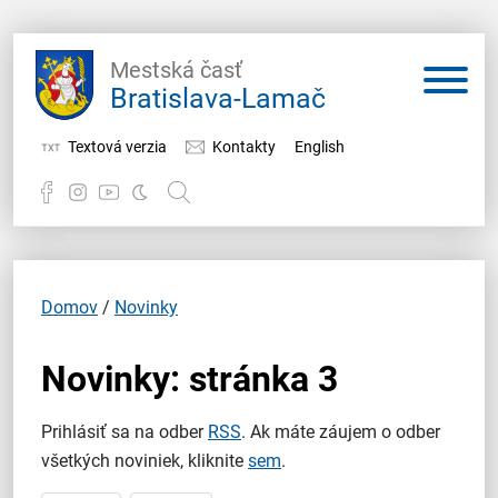
Mestská časť
Bratislava-Lamač
Textová verzia
Kontakty
English
Potrebujem vybaviť
Samospráva
Domov
/
Novinky
Miestny úrad
Novinky: stránka 3
O Lamači
Prihlásiť sa na odber
RSS
. Ak máte záujem o odber
všetkých noviniek, kliknite
sem
.