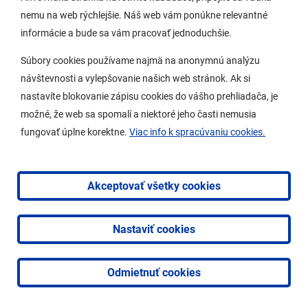
Streda
07:30 - 12:00
13:00 - 17:00
nemu na web rýchlejšie. Náš web vám ponúkne relevantné
Štvrtok
nestránkový deň
informácie a bude sa vám pracovať jednoduchšie.
Piatok
07:30 - 12:00
Súbory cookies používame najmä na anonymnú analýzu
návštevnosti a vylepšovanie našich web stránok. Ak si
Podateľňa, informácie:
nastavíte blokovanie zápisu cookies do vášho prehliadača, je
možné, že web sa spomalí a niektoré jeho časti nemusia
Pondelok
07:30 - 12:00
13:00 - 17:00
fungovať úplne korektne.
Viac info k spracúvaniu cookies.
Utorok
07:30 - 12:00
13:00 - 14:00
Streda
07:30 - 12:00
13:00 - 17:00
Štvrtok
07:30 - 12:00 *
13:00 - 14:00 *
Akceptovať všetky cookies
Piatok
07:30 - 12:00
13:00 - 14:00 *
* cez okienko, telefón, e-mail
Nastaviť cookies
Doplnkové klientske centrum PAAS pre zónu LA1:
Odmietnuť cookies
Pondelok
08:00 - 12:00
Streda
13:00 - 17:00