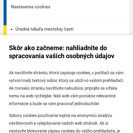
Nastavenia cookies
Úradná tabuľa mestskej časti
Úradná tabuľa - životné prostredie
Skôr ako začneme: nahliadnite do
Úradná tabuľa stavebného úradu
spracovania vašich osobných údajov
Digitálne mesto
Ak navštívite stránku, ktorá zapisuje cookies, v počítači sa vám
vytvorí malý textový súbor, ktorý sa uloží vo vašom prehliadači.
Potrebujem vybaviť
Ak rovnakú stránku navštívite nabudúce, pripojíte sa vďaka
nemu na web rýchlejšie. Náš web vám ponúkne relevantné
Samospráva
informácie a bude sa vám pracovať jednoduchšie.
Miestny úrad
Súbory cookies používame najmä na anonymnú analýzu
O Lamači
návštevnosti a vylepšovanie našich web stránok. Ak si
nastavíte blokovanie zápisu cookies do vášho prehliadača, je