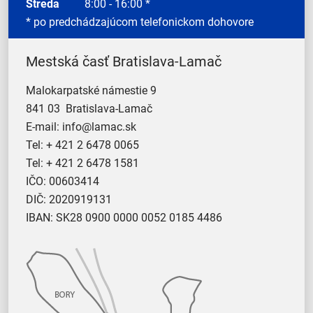
Streda
8:00 - 16:00 *
* po predchádzajúcom telefonickom dohovore
Mestská časť Bratislava-Lamač
Malokarpatské námestie 9
841 03 Bratislava-Lamač
E-mail:
info@lamac.sk
Tel:
+ 421 2 6478 0065
Tel:
+ 421 2 6478 1581
IČO: 00603414
DIČ: 2020919131
IBAN: SK28 0900 0000 0052 0185 4486