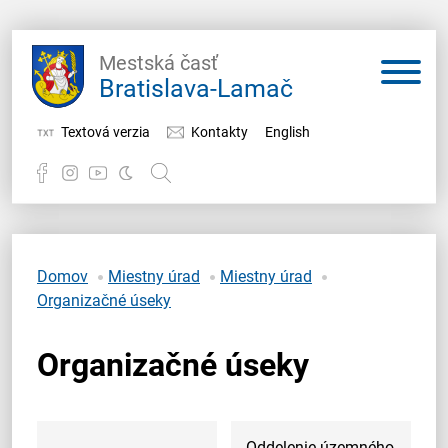
Mestská časť
Bratislava-Lamač
Textová verzia
Kontakty
English
Potrebujem vybaviť
Samospráva
Domov
Miestny úrad
Miestny úrad
Organizačné úseky
Miestny úrad
Organizačné úseky
O Lamači
Oddelenie územného