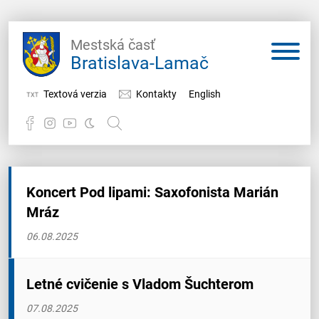
Mestská časť
Bratislava-Lamač
Textová verzia
Kontakty
English
Potrebujem vybaviť
Koncert Pod lipami: Saxofonista Marián
Samospráva
Mráz
Miestny úrad
06.08.2025
O Lamači
Letné cvičenie s Vladom Šuchterom
07.08.2025