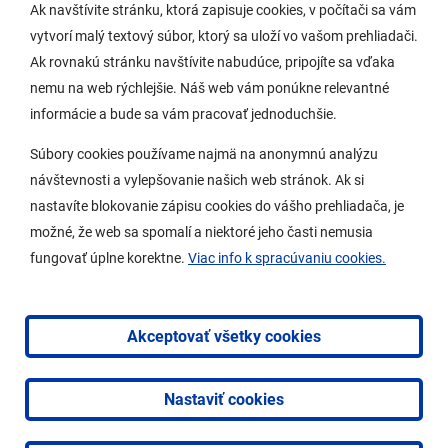
Ak navštívite stránku, ktorá zapisuje cookies, v počítači sa vám
vytvorí malý textový súbor, ktorý sa uloží vo vašom prehliadači.
Potrebujem vybaviť
Ak rovnakú stránku navštívite nabudúce, pripojíte sa vďaka
nemu na web rýchlejšie. Náš web vám ponúkne relevantné
Samospráva
informácie a bude sa vám pracovať jednoduchšie.
Miestny úrad
Súbory cookies používame najmä na anonymnú analýzu
O Lamači
návštevnosti a vylepšovanie našich web stránok. Ak si
nastavíte blokovanie zápisu cookies do vášho prehliadača, je
možné, že web sa spomalí a niektoré jeho časti nemusia
Mobilná aplikácia
fungovať úplne korektne.
Viac info k spracúvaniu cookies.
Aktuality
Kontakty
Akceptovať všetky cookies
Vyhlásenie o prístupnosti
Nastaviť cookies
2026 © Mestská časť Bratislava-Lamač
|
Tvorba web
stránok
a
redakčný systém
od
AlejTech, spol. s r.o.