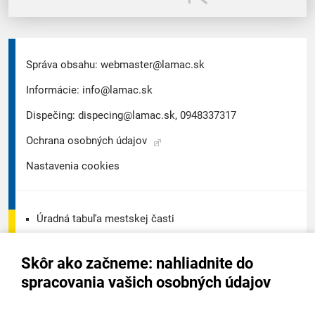
Správa obsahu:
webmaster@lamac.sk
Informácie:
info@lamac.sk
Dispečing:
dispecing@lamac.sk,
0948337317
Ochrana osobných údajov
Nastavenia cookies
Úradná tabuľa mestskej časti
Úradná tabuľa - životné prostredie
Skôr ako začneme: nahliadnite do
Úradná tabuľa stavebného úradu
spracovania vašich osobných údajov
Digitálne mesto