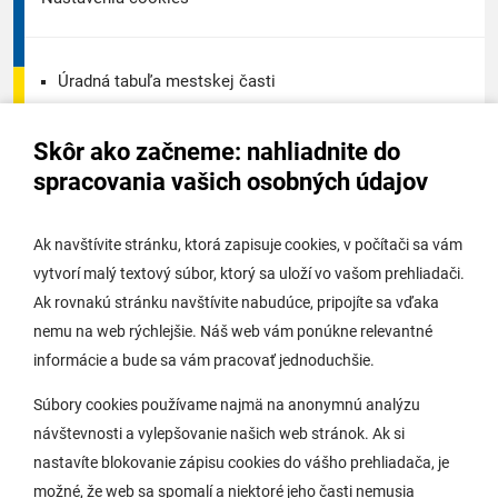
Úradná tabuľa mestskej časti
Úradná tabuľa - životné prostredie
Skôr ako začneme: nahliadnite do
Úradná tabuľa stavebného úradu
spracovania vašich osobných údajov
Digitálne mesto
Ak navštívite stránku, ktorá zapisuje cookies, v počítači sa vám
vytvorí malý textový súbor, ktorý sa uloží vo vašom prehliadači.
Potrebujem vybaviť
Ak rovnakú stránku navštívite nabudúce, pripojíte sa vďaka
nemu na web rýchlejšie. Náš web vám ponúkne relevantné
Samospráva
informácie a bude sa vám pracovať jednoduchšie.
Miestny úrad
Súbory cookies používame najmä na anonymnú analýzu
O Lamači
návštevnosti a vylepšovanie našich web stránok. Ak si
nastavíte blokovanie zápisu cookies do vášho prehliadača, je
možné, že web sa spomalí a niektoré jeho časti nemusia