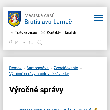
Mestská časť
Bratislava-Lamač
Textová verzia
Kontakty
English
Potrebujem vybaviť
Samospráva
Domov
Samospráva
Zverejňovanie
Výročné správy a účtovné závierky
Miestny úrad
Výročné správy
O Lamači