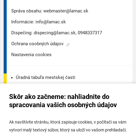
Správa obsahu:
webmaster@lamac.sk
Informácie:
info@lamac.sk
Dispečing:
dispecing@lamac.sk,
0948337317
Ochrana osobných údajov
Nastavenia cookies
Úradná tabuľa mestskej časti
Úradná tabuľa - životné prostredie
Skôr ako začneme: nahliadnite do
Úradná tabuľa stavebného úradu
spracovania vašich osobných údajov
Digitálne mesto
Ak navštívite stránku, ktorá zapisuje cookies, v počítači sa vám
vytvorí malý textový súbor, ktorý sa uloží vo vašom prehliadači.
Potrebujem vybaviť