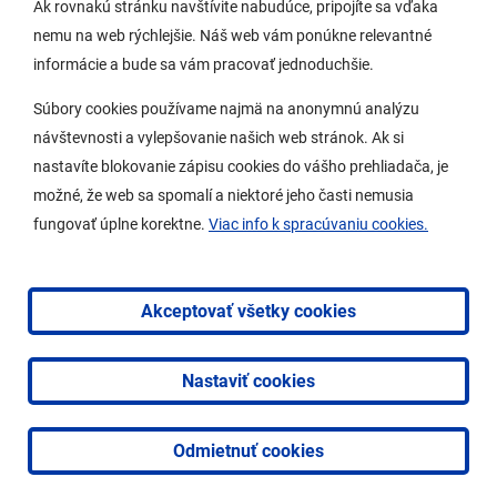
Ak rovnakú stránku navštívite nabudúce, pripojíte sa vďaka
nemu na web rýchlejšie. Náš web vám ponúkne relevantné
Samospráva
informácie a bude sa vám pracovať jednoduchšie.
Miestny úrad
Súbory cookies používame najmä na anonymnú analýzu
O Lamači
návštevnosti a vylepšovanie našich web stránok. Ak si
nastavíte blokovanie zápisu cookies do vášho prehliadača, je
možné, že web sa spomalí a niektoré jeho časti nemusia
Mobilná aplikácia
fungovať úplne korektne.
Viac info k spracúvaniu cookies.
Aktuality
Kontakty
Akceptovať všetky cookies
Vyhlásenie o prístupnosti
Nastaviť cookies
2026 © Mestská časť Bratislava-Lamač
|
Tvorba web
stránok
a
redakčný systém
od
AlejTech, spol. s r.o.
Odmietnuť cookies