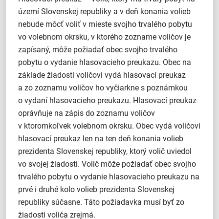
území Slovenskej republiky a v deň konania volieb
nebude môcť voliť v mieste svojho trvalého pobytu
vo volebnom okrsku, v ktorého zozname voličov je
zapísaný, môže požiadať obec svojho trvalého
pobytu o vydanie hlasovacieho preukazu. Obec na
základe žiadosti voličovi vydá hlasovací preukaz
a zo zoznamu voličov ho vyčiarkne s poznámkou
o vydaní hlasovacieho preukazu. Hlasovací preukaz
oprávňuje na zápis do zoznamu voličov
v ktoromkoľvek volebnom okrsku. Obec vydá voličovi
hlasovací preukaz len na ten deň konania volieb
prezidenta Slovenskej republiky, ktorý volič uviedol
vo svojej žiadosti. Volič môže požiadať obec svojho
trvalého pobytu o vydanie hlasovacieho preukazu na
prvé i druhé kolo volieb prezidenta Slovenskej
republiky súčasne. Táto požiadavka musí byť zo
žiadosti voliča zrejmá.