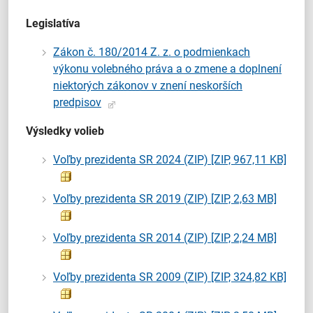
Legislatíva
Zákon č. 180/2014 Z. z. o podmienkach
výkonu volebného práva a o zmene a doplnení
niektorých zákonov v znení neskorších
predpisov
Výsledky volieb
Voľby prezidenta SR 2024 (ZIP)
[ZIP, 967,11 KB]
Voľby prezidenta SR 2019 (ZIP)
[ZIP, 2,63 MB]
Voľby prezidenta SR 2014 (ZIP)
[ZIP, 2,24 MB]
Voľby prezidenta SR 2009 (ZIP)
[ZIP, 324,82 KB]