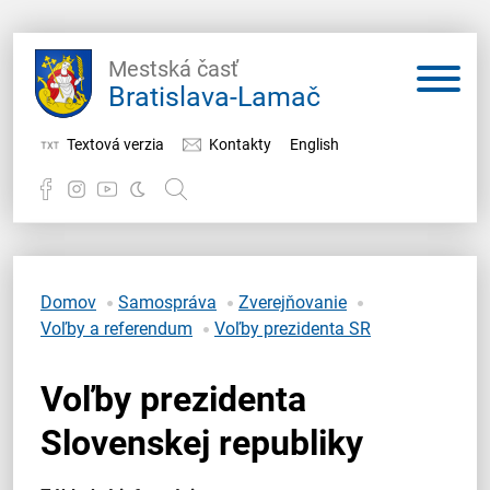
Mestská časť
Bratislava-Lamač
Textová verzia
Kontakty
English
Potrebujem vybaviť
Samospráva
Domov
Samospráva
Zverejňovanie
Voľby a referendum
Voľby prezidenta SR
Miestny úrad
Voľby prezidenta
O Lamači
Slovenskej republiky