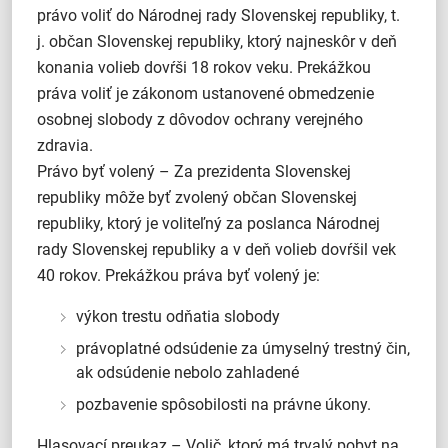
právo voliť do Národnej rady Slovenskej republiky, t.
j. občan Slovenskej republiky, ktorý najneskôr v deň
konania volieb dovŕši 18 rokov veku. Prekážkou
práva voliť je zákonom ustanovené obmedzenie
osobnej slobody z dôvodov ochrany verejného
zdravia.
Právo byť volený – Za prezidenta Slovenskej
republiky môže byť zvolený občan Slovenskej
republiky, ktorý je voliteľný za poslanca Národnej
rady Slovenskej republiky a v deň volieb dovŕšil vek
40 rokov. Prekážkou práva byť volený je:
výkon trestu odňatia slobody
právoplatné odsúdenie za úmyselný trestný čin,
ak odsúdenie nebolo zahladené
pozbavenie spôsobilosti na právne úkony.
Hlasovací preukaz – Volič, ktorý má trvalý pobyt na