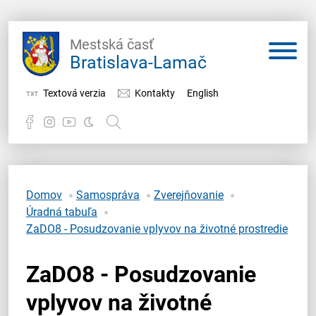
Mestská časť
Bratislava-Lamač
Textová verzia
Kontakty
English
Potrebujem vybaviť
Samospráva
Domov
Samospráva
Zverejňovanie
Úradná tabuľa
Miestny úrad
ZaDO8 - Posudzovanie vplyvov na životné prostredie
O Lamači
ZaDO8 - Posudzovanie
vplyvov na životné