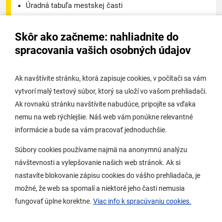
Úradná tabuľa mestskej časti
Úradná tabuľa - životné prostredie
Skôr ako začneme: nahliadnite do
Úradná tabuľa stavebného úradu
spracovania vašich osobných údajov
Digitálne mesto
Ak navštívite stránku, ktorá zapisuje cookies, v počítači sa vám
vytvorí malý textový súbor, ktorý sa uloží vo vašom prehliadači.
Potrebujem vybaviť
Ak rovnakú stránku navštívite nabudúce, pripojíte sa vďaka
nemu na web rýchlejšie. Náš web vám ponúkne relevantné
Samospráva
informácie a bude sa vám pracovať jednoduchšie.
Miestny úrad
Súbory cookies používame najmä na anonymnú analýzu
O Lamači
návštevnosti a vylepšovanie našich web stránok. Ak si
nastavíte blokovanie zápisu cookies do vášho prehliadača, je
možné, že web sa spomalí a niektoré jeho časti nemusia
Mobilná aplikácia
fungovať úplne korektne.
Viac info k spracúvaniu cookies.
Aktuality