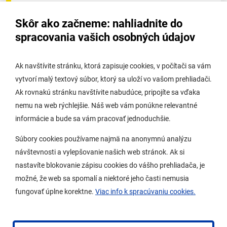
Úradná tabuľa - životné prostredie
Skôr ako začneme: nahliadnite do
Úradná tabuľa stavebného úradu
spracovania vašich osobných údajov
Digitálne mesto
Ak navštívite stránku, ktorá zapisuje cookies, v počítači sa vám
vytvorí malý textový súbor, ktorý sa uloží vo vašom prehliadači.
Potrebujem vybaviť
Ak rovnakú stránku navštívite nabudúce, pripojíte sa vďaka
nemu na web rýchlejšie. Náš web vám ponúkne relevantné
Samospráva
informácie a bude sa vám pracovať jednoduchšie.
Miestny úrad
Súbory cookies používame najmä na anonymnú analýzu
O Lamači
návštevnosti a vylepšovanie našich web stránok. Ak si
nastavíte blokovanie zápisu cookies do vášho prehliadača, je
možné, že web sa spomalí a niektoré jeho časti nemusia
Mobilná aplikácia
fungovať úplne korektne.
Viac info k spracúvaniu cookies.
Aktuality
Kontakty