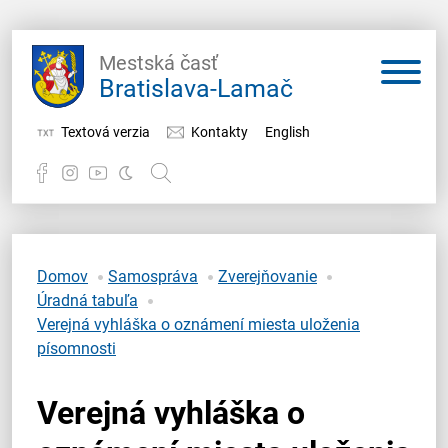
Mestská časť
Bratislava-Lamač
Textová verzia
Kontakty
English
Potrebujem vybaviť
Samospráva
Domov
Samospráva
Zverejňovanie
Úradná tabuľa
Miestny úrad
Verejná vyhláška o oznámení miesta uloženia
písomnosti
O Lamači
Verejná vyhláška o