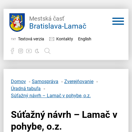
Mestská časť
Bratislava-Lamač
Textová verzia
Kontakty
English
Potrebujem vybaviť
Samospráva
Domov
Samospráva
Zverejňovanie
Úradná tabuľa
Miestny úrad
Súťažný návrh – Lamač v pohybe, o.z.
O Lamači
Súťažný návrh – Lamač v
pohybe, o.z.