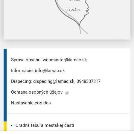
Správa obsahu:
webmaster@lamac.sk
Informácie:
info@lamac.sk
Dispečing:
dispecing@lamac.sk,
0948337317
Ochrana osobných údajov
Nastavenia cookies
Úradná tabuľa mestskej časti