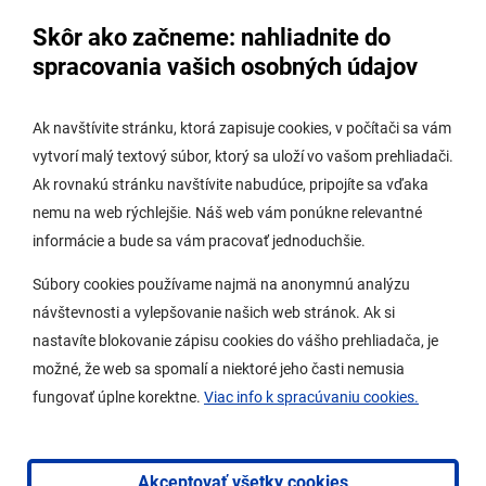
Úradná tabuľa - životné prostredie
Skôr ako začneme: nahliadnite do
Úradná tabuľa stavebného úradu
spracovania vašich osobných údajov
Digitálne mesto
Ak navštívite stránku, ktorá zapisuje cookies, v počítači sa vám
vytvorí malý textový súbor, ktorý sa uloží vo vašom prehliadači.
Potrebujem vybaviť
Ak rovnakú stránku navštívite nabudúce, pripojíte sa vďaka
nemu na web rýchlejšie. Náš web vám ponúkne relevantné
Samospráva
informácie a bude sa vám pracovať jednoduchšie.
Miestny úrad
Súbory cookies používame najmä na anonymnú analýzu
O Lamači
návštevnosti a vylepšovanie našich web stránok. Ak si
nastavíte blokovanie zápisu cookies do vášho prehliadača, je
možné, že web sa spomalí a niektoré jeho časti nemusia
Mobilná aplikácia
fungovať úplne korektne.
Viac info k spracúvaniu cookies.
Aktuality
Kontakty
Akceptovať všetky cookies