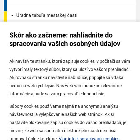
Úradná tabuľa mestskej časti
Úradná tabuľa - životné prostredie
Skôr ako začneme: nahliadnite do
Úradná tabuľa stavebného úradu
spracovania vašich osobných údajov
Digitálne mesto
Ak navštívite stránku, ktorá zapisuje cookies, v počítači sa vám
vytvorí malý textový súbor, ktorý sa uloží vo vašom prehliadači.
Potrebujem vybaviť
Ak rovnakú stránku navštívite nabudúce, pripojíte sa vďaka
nemu na web rýchlejšie. Náš web vám ponúkne relevantné
Samospráva
informácie a bude sa vám pracovať jednoduchšie.
Miestny úrad
Súbory cookies používame najmä na anonymnú analýzu
O Lamači
návštevnosti a vylepšovanie našich web stránok. Ak si
nastavíte blokovanie zápisu cookies do vášho prehliadača, je
možné, že web sa spomalí a niektoré jeho časti nemusia
Mobilná aplikácia
fungovať úplne korektne.
Viac info k spracúvaniu cookies.