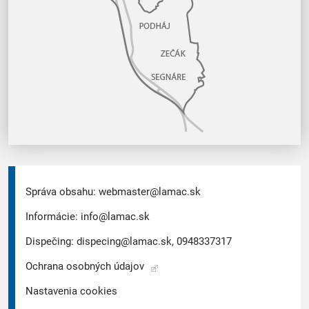
Správa obsahu:
webmaster@lamac.sk
Informácie:
info@lamac.sk
Dispečing:
dispecing@lamac.sk,
0948337317
Ochrana osobných údajov
Nastavenia cookies