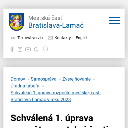
Mestská časť
Bratislava-Lamač
Textová verzia
Kontakty
English
Potrebujem vybaviť
Samospráva
Domov
Samospráva
Zverejňovanie
Úradná tabuľa
Miestny úrad
Schválená 1. úprava rozpočtu mestskej časti
Bratislava-Lamač v roku 2023
O Lamači
Schválená 1. úprava