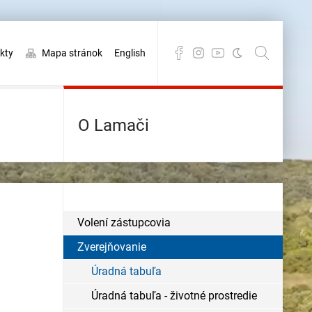
kty
Mapa stránok
English
O Lamači
Volení zástupcovia
Zverejňovanie
Úradná tabuľa
Úradná tabuľa - životné prostredie