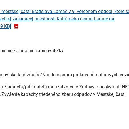
mestskej časti Bratislava-Lamač v 9. volebnom období, ktoré s
o veľkej zasadacej miestnosti Kultúrneho centra Lamač na
19 KB]
ápisnice a určenie zapisovateľky
stanoviska k návrhu VZN o dočasnom parkovaní motorových vozid
u žiadateľa/prijímateľa na uzatvorenie Zmluvy o poskytnutí NFP
 „Zvýšenie kapacity triedeného zberu odpadov v Mestskej časti