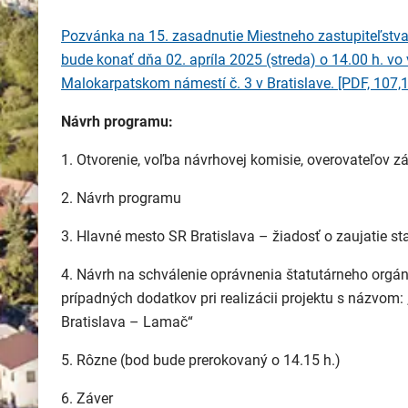
Pozvánka na 15. zasadnutie Miestneho zastupiteľstva 
bude konať dňa 02. apríla 2025 (streda) o 14.00 h. v
Malokarpatskom námestí č. 3 v Bratislave.
[PDF, 107,
Návrh programu:
1. Otvorenie, voľba návrhovej komisie, overovateľov z
2. Návrh programu
3. Hlavné mesto SR Bratislava – žiadosť o zaujatie 
4. Návrh na schválenie oprávnenia štatutárneho orgán
prípadných dodatkov pri realizácii projektu s názvom:
Bratislava – Lamač“
5. Rôzne (bod bude prerokovaný o 14.15 h.)
6. Záver