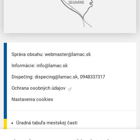
Správa obsahu:
webmaster@lamac.sk
Informácie:
info@lamac.sk
Dispečing:
dispecing@lamac.sk,
0948337317
Ochrana osobných údajov
Nastavenia cookies
Úradná tabuľa mestskej časti
Úradná tabuľa - životné prostredie