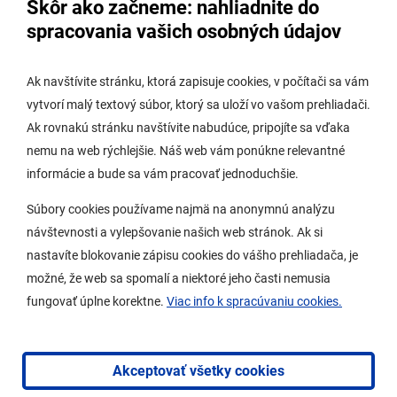
Skôr ako začneme: nahliadnite do
Úradná tabuľa stavebného úradu
spracovania vašich osobných údajov
Digitálne mesto
Ak navštívite stránku, ktorá zapisuje cookies, v počítači sa vám
vytvorí malý textový súbor, ktorý sa uloží vo vašom prehliadači.
Potrebujem vybaviť
Ak rovnakú stránku navštívite nabudúce, pripojíte sa vďaka
nemu na web rýchlejšie. Náš web vám ponúkne relevantné
Samospráva
informácie a bude sa vám pracovať jednoduchšie.
Miestny úrad
Súbory cookies používame najmä na anonymnú analýzu
O Lamači
návštevnosti a vylepšovanie našich web stránok. Ak si
nastavíte blokovanie zápisu cookies do vášho prehliadača, je
možné, že web sa spomalí a niektoré jeho časti nemusia
Mobilná aplikácia
fungovať úplne korektne.
Viac info k spracúvaniu cookies.
Aktuality
Kontakty
Akceptovať všetky cookies
Vyhlásenie o prístupnosti