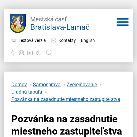
Mestská časť
Bratislava-Lamač
Textová verzia
Kontakty
English
Potrebujem vybaviť
Samospráva
Domov
Samospráva
Zverejňovanie
Úradná tabuľa
Miestny úrad
Pozvánka na zasadnutie miestneho zastupiteľstva
O Lamači
Pozvánka na zasadnutie
miestneho zastupiteľstva