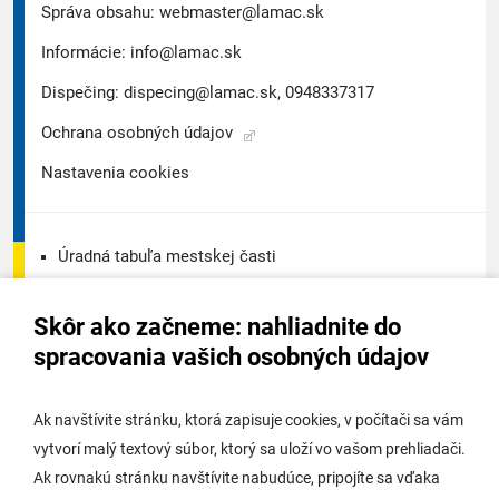
Správa obsahu:
webmaster@lamac.sk
Informácie:
info@lamac.sk
Dispečing:
dispecing@lamac.sk,
0948337317
Ochrana osobných údajov
Nastavenia cookies
Úradná tabuľa mestskej časti
Úradná tabuľa - životné prostredie
Skôr ako začneme: nahliadnite do
Úradná tabuľa stavebného úradu
spracovania vašich osobných údajov
Digitálne mesto
Ak navštívite stránku, ktorá zapisuje cookies, v počítači sa vám
vytvorí malý textový súbor, ktorý sa uloží vo vašom prehliadači.
Potrebujem vybaviť
Ak rovnakú stránku navštívite nabudúce, pripojíte sa vďaka