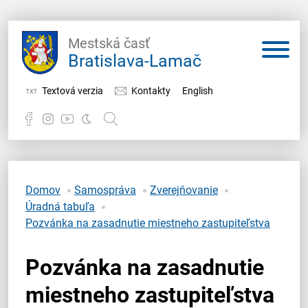
Mestská časť
Bratislava-Lamač
Textová verzia
Kontakty
English
Potrebujem vybaviť
Samospráva
Domov
Samospráva
Zverejňovanie
Úradná tabuľa
Miestny úrad
Pozvánka na zasadnutie miestneho zastupiteľstva
O Lamači
Pozvánka na zasadnutie
miestneho zastupiteľstva