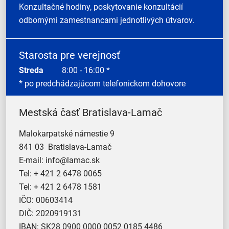
Konzultačné hodiny, poskytovanie konzultácií
odbornými zamestnancami jednotlivých útvarov.
Starosta pre verejnosť
Streda
8:00 - 16:00 *
* po predchádzajúcom telefonickom dohovore
Mestská časť Bratislava-Lamač
Malokarpatské námestie 9
841 03 Bratislava-Lamač
E-mail:
info@lamac.sk
Tel:
+ 421 2 6478 0065
Tel:
+ 421 2 6478 1581
IČO: 00603414
DIČ: 2020919131
IBAN: SK28 0900 0000 0052 0185 4486