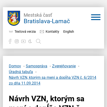
Mestská časť
Bratislava-Lamač
Textová verzia
Kontakty
English
Potrebujem vybaviť
Samospráva
Domov
Samospráva
Zverejňovanie
Úradná tabuľa
Miestny úrad
Návrh VZN, ktorým sa mení a dopĺňa VZN č. 6/2014
zo dňa 11.09.2014
O Lamači
Návrh VZN, ktorým sa