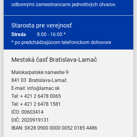
odbornými zamestnancami jednotlivých útvarov.
Starosta pre verejnosť
Streda
8:00 - 16:00 *
* po predchádzajúcom telefonickom dohovore
Mestská časť Bratislava-Lamač
Malokarpatské námestie 9
841 03 Bratislava-Lamač
E-mail:
info@lamac.sk
Tel:
+ 421 2 6478 0065
Tel:
+ 421 2 6478 1581
IČO: 00603414
DIČ: 2020919131
IBAN: SK28 0900 0000 0052 0185 4486