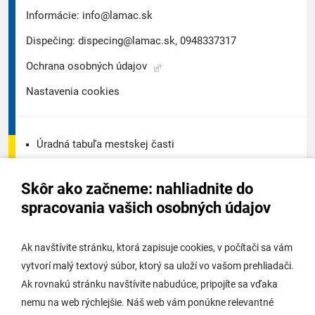
Informácie:
info@lamac.sk
Dispečing:
dispecing@lamac.sk,
0948337317
Ochrana osobných údajov
Nastavenia cookies
Úradná tabuľa mestskej časti
Úradná tabuľa - životné prostredie
Skôr ako začneme: nahliadnite do
Úradná tabuľa stavebného úradu
spracovania vašich osobných údajov
Digitálne mesto
Ak navštívite stránku, ktorá zapisuje cookies, v počítači sa vám
vytvorí malý textový súbor, ktorý sa uloží vo vašom prehliadači.
Potrebujem vybaviť
Ak rovnakú stránku navštívite nabudúce, pripojíte sa vďaka
nemu na web rýchlejšie. Náš web vám ponúkne relevantné
Samospráva