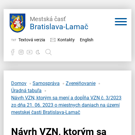
Mestská časť
Bratislava-Lamač
Textová verzia
Kontakty
English
Potrebujem vybaviť
Samospráva
Domov
Samospráva
Zverejňovanie
Úradná tabuľa
Miestny úrad
Návrh VZN, ktorým sa mení a dopĺňa VZN č. 3/2023
zo dňa 21. 06. 2023 o miestnych daniach na území
O Lamači
mestskej časti Bratislava-Lamač
Návrh VZN, ktorým sa