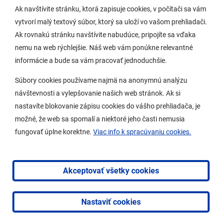
Ak navštívite stránku, ktorá zapisuje cookies, v počítači sa vám
vytvorí malý textový súbor, ktorý sa uloží vo vašom prehliadači.
Potrebujem vybaviť
Ak rovnakú stránku navštívite nabudúce, pripojíte sa vďaka
nemu na web rýchlejšie. Náš web vám ponúkne relevantné
Samospráva
informácie a bude sa vám pracovať jednoduchšie.
Miestny úrad
Súbory cookies používame najmä na anonymnú analýzu
O Lamači
návštevnosti a vylepšovanie našich web stránok. Ak si
nastavíte blokovanie zápisu cookies do vášho prehliadača, je
možné, že web sa spomalí a niektoré jeho časti nemusia
Mobilná aplikácia
fungovať úplne korektne.
Viac info k spracúvaniu cookies.
Aktuality
Kontakty
Akceptovať všetky cookies
Vyhlásenie o prístupnosti
Nastaviť cookies
2026 © Mestská časť Bratislava-Lamač
|
Tvorba web