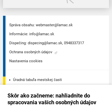
Správa obsahu:
webmaster@lamac.sk
Informácie:
info@lamac.sk
Dispečing:
dispecing@lamac.sk,
0948337317
Ochrana osobných údajov
Nastavenia cookies
Úradná tabuľa mestskej časti
Úradná tabuľa - životné prostredie
Skôr ako začneme: nahliadnite do
Úradná tabuľa stavebného úradu
spracovania vašich osobných údajov
Digitálne mesto