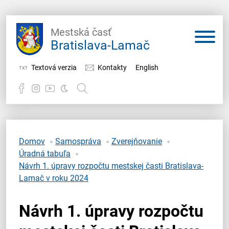
Mestská časť
Bratislava-Lamač
Textová verzia
Kontakty
English
Potrebujem vybaviť
Samospráva
Domov
Samospráva
Zverejňovanie
Úradná tabuľa
Miestny úrad
Návrh 1. úpravy rozpočtu mestskej časti Bratislava-
Lamač v roku 2024
O Lamači
Návrh 1. úpravy rozpočtu