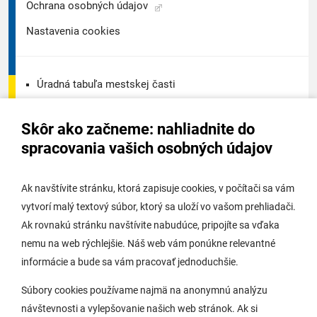
Ochrana osobných údajov
Nastavenia cookies
Úradná tabuľa mestskej časti
Úradná tabuľa - životné prostredie
Skôr ako začneme: nahliadnite do
Úradná tabuľa stavebného úradu
spracovania vašich osobných údajov
Digitálne mesto
Ak navštívite stránku, ktorá zapisuje cookies, v počítači sa vám
vytvorí malý textový súbor, ktorý sa uloží vo vašom prehliadači.
Potrebujem vybaviť
Ak rovnakú stránku navštívite nabudúce, pripojíte sa vďaka
nemu na web rýchlejšie. Náš web vám ponúkne relevantné
Samospráva
informácie a bude sa vám pracovať jednoduchšie.
Miestny úrad
Súbory cookies používame najmä na anonymnú analýzu
O Lamači
návštevnosti a vylepšovanie našich web stránok. Ak si