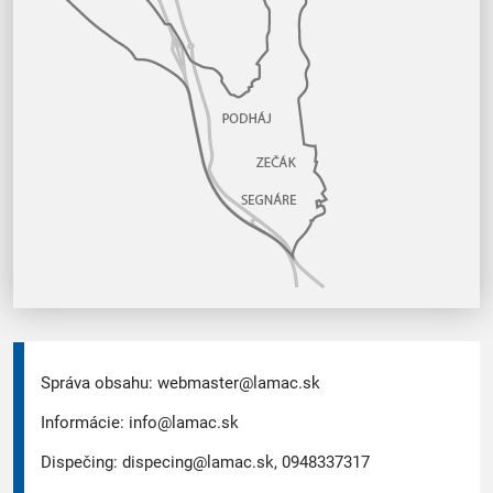
Správa obsahu:
webmaster@lamac.sk
Informácie:
info@lamac.sk
Dispečing:
dispecing@lamac.sk,
0948337317