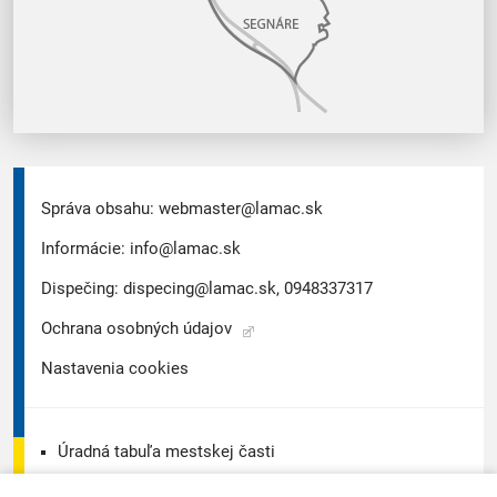
Správa obsahu:
webmaster@lamac.sk
Informácie:
info@lamac.sk
Dispečing:
dispecing@lamac.sk,
0948337317
Ochrana osobných údajov
Nastavenia cookies
Úradná tabuľa mestskej časti
Úradná tabuľa - životné prostredie