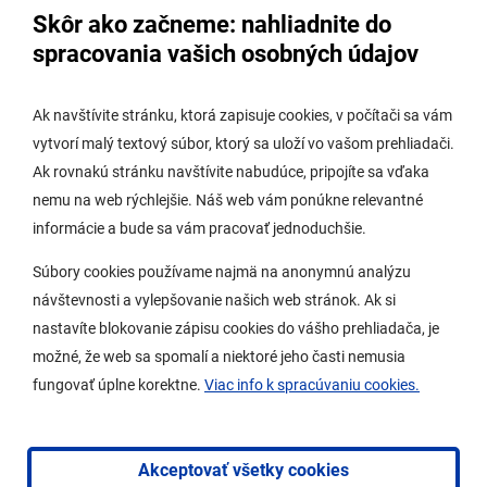
Skôr ako začneme: nahliadnite do
Úradná tabuľa stavebného úradu
spracovania vašich osobných údajov
Digitálne mesto
Ak navštívite stránku, ktorá zapisuje cookies, v počítači sa vám
vytvorí malý textový súbor, ktorý sa uloží vo vašom prehliadači.
Potrebujem vybaviť
Ak rovnakú stránku navštívite nabudúce, pripojíte sa vďaka
nemu na web rýchlejšie. Náš web vám ponúkne relevantné
Samospráva
informácie a bude sa vám pracovať jednoduchšie.
Miestny úrad
Súbory cookies používame najmä na anonymnú analýzu
O Lamači
návštevnosti a vylepšovanie našich web stránok. Ak si
nastavíte blokovanie zápisu cookies do vášho prehliadača, je
možné, že web sa spomalí a niektoré jeho časti nemusia
Mobilná aplikácia
fungovať úplne korektne.
Viac info k spracúvaniu cookies.
Aktuality
Kontakty
Akceptovať všetky cookies