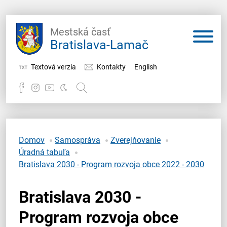
Mestská časť
Bratislava-Lamač
Textová verzia
Kontakty
English
Potrebujem vybaviť
Samospráva
Domov
Samospráva
Zverejňovanie
Úradná tabuľa
Miestny úrad
Bratislava 2030 - Program rozvoja obce 2022 - 2030
O Lamači
Bratislava 2030 -
Program rozvoja obce