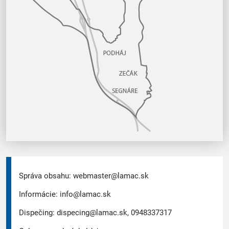
Správa obsahu:
webmaster@lamac.sk
Informácie:
info@lamac.sk
Dispečing:
dispecing@lamac.sk,
0948337317