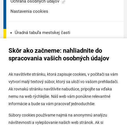
Ochrana osobných údajov
Nastavenia cookies
Úradná tabuľa mestskej časti
Úradná tabuľa - životné prostredie
Skôr ako začneme: nahliadnite do
Úradná tabuľa stavebného úradu
spracovania vašich osobných údajov
Digitálne mesto
Ak navštívite stránku, ktorá zapisuje cookies, v počítači sa vám
vytvorí malý textový súbor, ktorý sa uloží vo vašom prehliadači.
Potrebujem vybaviť
Ak rovnakú stránku navštívite nabudúce, pripojíte sa vďaka
nemu na web rýchlejšie. Náš web vám ponúkne relevantné
Samospráva
informácie a bude sa vám pracovať jednoduchšie.
Miestny úrad
Súbory cookies používame najmä na anonymnú analýzu
O Lamači
návštevnosti a vylepšovanie našich web stránok. Ak si