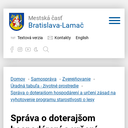
Mestská časť
Bratislava-Lamač
Textová verzia
Kontakty
English
Potrebujem vybaviť
Samospráva
Domov
Samospráva
Zverejňovanie
Úradná tabuľa - životné prostredie
Miestny úrad
Správa o doterajšom hospodárení a určení zásad na
vyhotovenie programu starostlvosti o lesy
O Lamači
Správa o doterajšom