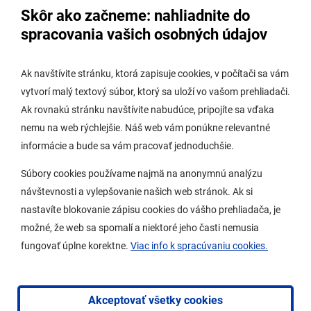
Skôr ako začneme: nahliadnite do
Úradná tabuľa stavebného úradu
spracovania vašich osobných údajov
Digitálne mesto
Ak navštívite stránku, ktorá zapisuje cookies, v počítači sa vám
vytvorí malý textový súbor, ktorý sa uloží vo vašom prehliadači.
Potrebujem vybaviť
Ak rovnakú stránku navštívite nabudúce, pripojíte sa vďaka
nemu na web rýchlejšie. Náš web vám ponúkne relevantné
Samospráva
informácie a bude sa vám pracovať jednoduchšie.
Miestny úrad
Súbory cookies používame najmä na anonymnú analýzu
O Lamači
návštevnosti a vylepšovanie našich web stránok. Ak si
nastavíte blokovanie zápisu cookies do vášho prehliadača, je
možné, že web sa spomalí a niektoré jeho časti nemusia
Mobilná aplikácia
fungovať úplne korektne.
Viac info k spracúvaniu cookies.
Aktuality
Kontakty
Akceptovať všetky cookies