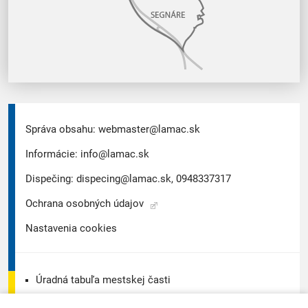
Správa obsahu:
webmaster@lamac.sk
Informácie:
info@lamac.sk
Dispečing:
dispecing@lamac.sk,
0948337317
Ochrana osobných údajov
Nastavenia cookies
Úradná tabuľa mestskej časti
Úradná tabuľa - životné prostredie