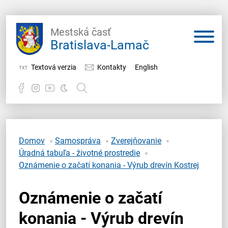
Mestská časť
Bratislava-Lamač
Textová verzia
Kontakty
English
Potrebujem vybaviť
Samospráva
Domov
Samospráva
Zverejňovanie
Úradná tabuľa - životné prostredie
Miestny úrad
Oznámenie o začatí konania - Výrub drevín Kostrej
O Lamači
Oznámenie o začatí
konania - Výrub drevín