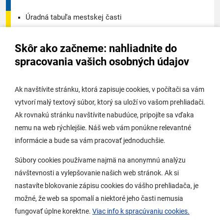
Úradná tabuľa mestskej časti
Úradná tabuľa - životné prostredie
Skôr ako začneme: nahliadnite do
Úradná tabuľa stavebného úradu
spracovania vašich osobných údajov
Digitálne mesto
Ak navštívite stránku, ktorá zapisuje cookies, v počítači sa vám
vytvorí malý textový súbor, ktorý sa uloží vo vašom prehliadači.
Potrebujem vybaviť
Ak rovnakú stránku navštívite nabudúce, pripojíte sa vďaka
nemu na web rýchlejšie. Náš web vám ponúkne relevantné
Samospráva
informácie a bude sa vám pracovať jednoduchšie.
Miestny úrad
Súbory cookies používame najmä na anonymnú analýzu
O Lamači
návštevnosti a vylepšovanie našich web stránok. Ak si
nastavíte blokovanie zápisu cookies do vášho prehliadača, je
možné, že web sa spomalí a niektoré jeho časti nemusia
Mobilná aplikácia
fungovať úplne korektne.
Viac info k spracúvaniu cookies.