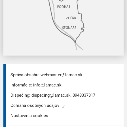
Správa obsahu:
webmaster@lamac.sk
Informácie:
info@lamac.sk
Dispečing:
dispecing@lamac.sk,
0948337317
Ochrana osobných údajov
Nastavenia cookies