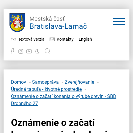
Mestská časť
Bratislava-Lamač
Textová verzia
Kontakty
English
Potrebujem vybaviť
Samospráva
Domov
Samospráva
Zverejňovanie
Úradná tabuľa - životné prostredie
Miestny úrad
Oznámenie o začatí konania o výrube drevín - SBD
Drobného 27
O Lamači
Oznámenie o začatí