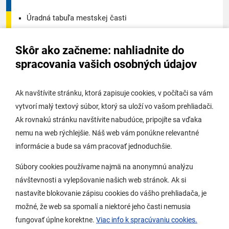
Úradná tabuľa mestskej časti
Úradná tabuľa - životné prostredie
Skôr ako začneme: nahliadnite do
Úradná tabuľa stavebného úradu
spracovania vašich osobných údajov
Digitálne mesto
Ak navštívite stránku, ktorá zapisuje cookies, v počítači sa vám
vytvorí malý textový súbor, ktorý sa uloží vo vašom prehliadači.
Potrebujem vybaviť
Ak rovnakú stránku navštívite nabudúce, pripojíte sa vďaka
nemu na web rýchlejšie. Náš web vám ponúkne relevantné
Samospráva
informácie a bude sa vám pracovať jednoduchšie.
Miestny úrad
Súbory cookies používame najmä na anonymnú analýzu
O Lamači
návštevnosti a vylepšovanie našich web stránok. Ak si
nastavíte blokovanie zápisu cookies do vášho prehliadača, je
možné, že web sa spomalí a niektoré jeho časti nemusia
Mobilná aplikácia
fungovať úplne korektne.
Viac info k spracúvaniu cookies.