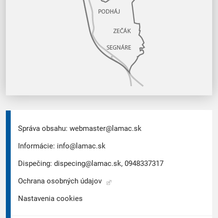
Správa obsahu:
webmaster@lamac.sk
Informácie:
info@lamac.sk
Dispečing:
dispecing@lamac.sk,
0948337317
Ochrana osobných údajov
Nastavenia cookies