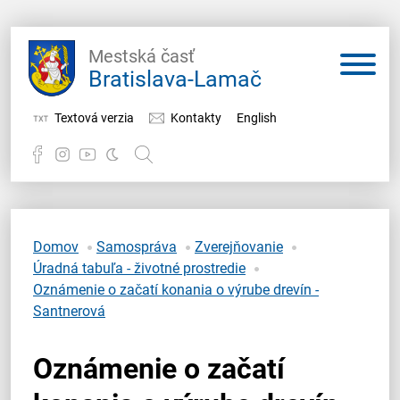
Mestská časť
Bratislava-Lamač
Textová verzia
Kontakty
English
Potrebujem vybaviť
Samospráva
Domov
Samospráva
Zverejňovanie
Úradná tabuľa - životné prostredie
Miestny úrad
Oznámenie o začatí konania o výrube drevín -
Santnerová
O Lamači
Oznámenie o začatí