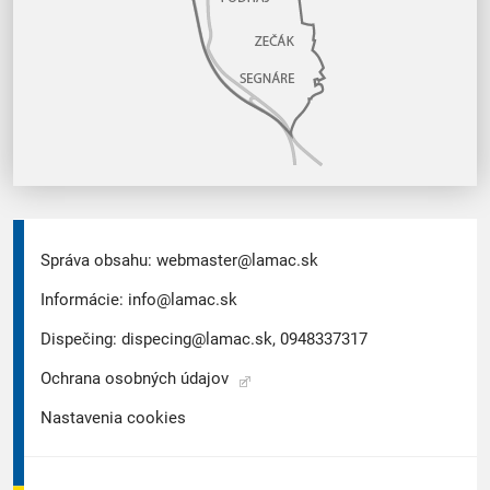
Správa obsahu:
webmaster@lamac.sk
Informácie:
info@lamac.sk
Dispečing:
dispecing@lamac.sk,
0948337317
Ochrana osobných údajov
Nastavenia cookies