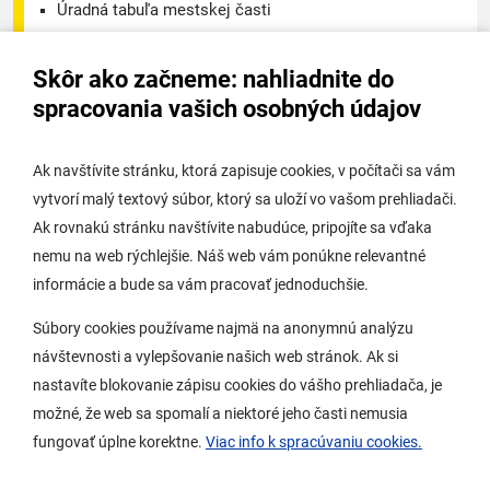
Úradná tabuľa mestskej časti
Úradná tabuľa - životné prostredie
Skôr ako začneme: nahliadnite do
Úradná tabuľa stavebného úradu
spracovania vašich osobných údajov
Digitálne mesto
Ak navštívite stránku, ktorá zapisuje cookies, v počítači sa vám
vytvorí malý textový súbor, ktorý sa uloží vo vašom prehliadači.
Potrebujem vybaviť
Ak rovnakú stránku navštívite nabudúce, pripojíte sa vďaka
nemu na web rýchlejšie. Náš web vám ponúkne relevantné
Samospráva
informácie a bude sa vám pracovať jednoduchšie.
Miestny úrad
Súbory cookies používame najmä na anonymnú analýzu
O Lamači
návštevnosti a vylepšovanie našich web stránok. Ak si
nastavíte blokovanie zápisu cookies do vášho prehliadača, je
možné, že web sa spomalí a niektoré jeho časti nemusia
Mobilná aplikácia
fungovať úplne korektne.
Viac info k spracúvaniu cookies.
Aktuality