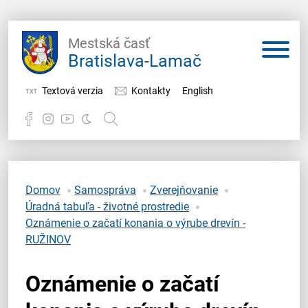
Mestská časť
Bratislava-Lamač
Textová verzia
Kontakty
English
Potrebujem vybaviť
Samospráva
Domov
Samospráva
Zverejňovanie
Úradná tabuľa - životné prostredie
Miestny úrad
Oznámenie o začatí konania o výrube drevín -
RUŽINOV
O Lamači
Oznámenie o začatí