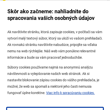
Úradná tabuľa - životné prostredie
Skôr ako začneme: nahliadnite do
Úradná tabuľa stavebného úradu
spracovania vašich osobných údajov
Digitálne mesto
Ak navštívite stránku, ktorá zapisuje cookies, v počítači sa vám
vytvorí malý textový súbor, ktorý sa uloží vo vašom prehliadači.
Potrebujem vybaviť
Ak rovnakú stránku navštívite nabudúce, pripojíte sa vďaka
nemu na web rýchlejšie. Náš web vám ponúkne relevantné
Samospráva
informácie a bude sa vám pracovať jednoduchšie.
Miestny úrad
Súbory cookies používame najmä na anonymnú analýzu
O Lamači
návštevnosti a vylepšovanie našich web stránok. Ak si
nastavíte blokovanie zápisu cookies do vášho prehliadača, je
možné, že web sa spomalí a niektoré jeho časti nemusia
Mobilná aplikácia
fungovať úplne korektne.
Viac info k spracúvaniu cookies.
Aktuality
Kontakty