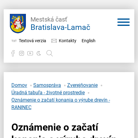
Mestská časť
Bratislava-Lamač
Textová verzia
Kontakty
English
Potrebujem vybaviť
Samospráva
Domov
Samospráva
Zverejňovanie
Úradná tabuľa - životné prostredie
Miestny úrad
Oznámenie o začatí konania o výrube drevín -
RANINEC
O Lamači
Oznámenie o začatí