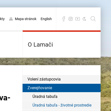
kty
Mapa stránok
English
O Lamači
Volení zástupcovia
Zverejňovanie
va-
Úradná tabuľa
Úradná tabuľa - životné prostredie