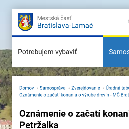
Mestská časť
Bratislava-Lamač
Potrebujem vybaviť
Samos
Domov
Samospráva
Zverejňovanie
Úradná tabu
Oznámenie o začatí konania o výrube drevín - MČ Brat
Oznámenie o začatí konani
Petržalka