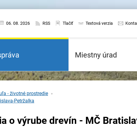
06. 08. 2026
RSS
Tlačiť
Textová verzia
Konta
práva
Miestny úrad
ľa - životné prostredie
islava-Petržalka
a o výrube drevín - MČ Bratisla