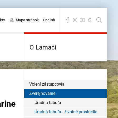
kty
Mapa stránok
English
O Lamači
Volení zástupcovia
Zverejňovanie
arine
Úradná tabuľa
Úradná tabuľa - životné prostredie