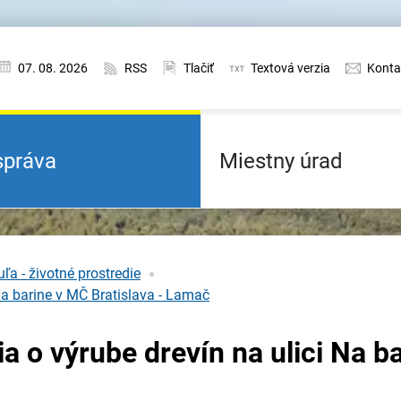
07. 08. 2026
RSS
Tlačiť
Textová verzia
Konta
práva
Miestny úrad
ľa - životné prostredie
Na barine v MČ Bratislava - Lamač
 o výrube drevín na ulici Na b