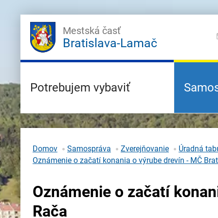
Mestská časť
Bratislava-Lamač
Potrebujem vybaviť
Samos
Domov
Samospráva
Zverejňovanie
Úradná tabu
Oznámenie o začatí konania o výrube drevín - MČ Bra
Oznámenie o začatí konani
Rača