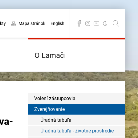
kty
Mapa stránok
English
O Lamači
Volení zástupcovia
Zverejňovanie
va-
Úradná tabuľa
Úradná tabuľa - životné prostredie