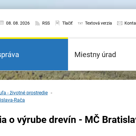
08. 08. 2026
RSS
Tlačiť
Textová verzia
Konta
práva
Miestny úrad
ľa - životné prostredie
tislava-Rača
a o výrube drevín - MČ Bratisla