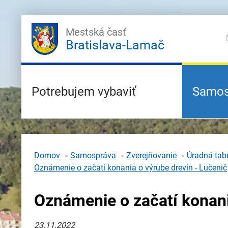
Mestská časť
Bratislava-Lamač
Potrebujem vybaviť
Samos
Domov
Samospráva
Zverejňovanie
Úradná tabu
Oznámenie o začatí konania o výrube drevín - Lučenič
Oznámenie o začatí konani
23.11.2022