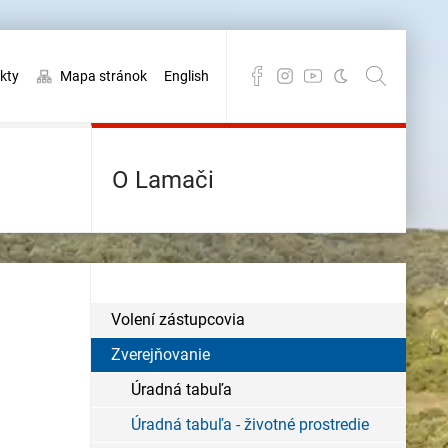
kty
Mapa stránok
English
O Lamači
Volení zástupcovia
Zverejňovanie
Úradná tabuľa
Úradná tabuľa - životné prostredie