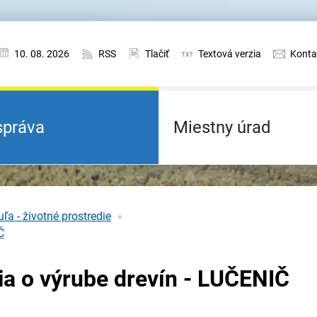
10. 08. 2026
RSS
Tlačiť
Textová verzia
Konta
práva
Miestny úrad
ľa - životné prostredie
Č
a o výrube drevín - LUČENIČ