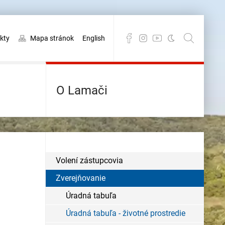
kty
Mapa stránok
English
O Lamači
Volení zástupcovia
Zverejňovanie
Úradná tabuľa
Úradná tabuľa - životné prostredie