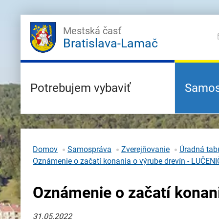
Mestská časť
Bratislava-Lamač
Potrebujem vybaviť
Samos
Domov
Samospráva
Zverejňovanie
Úradná tabu
Oznámenie o začatí konania o výrube drevín - LUČENI
Oznámenie o začatí konani
31.05.2022