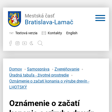
Mestská časť
Bratislava-Lamač
Textová verzia
Kontakty
English
Potrebujem vybaviť
Samospráva
Domov
Samospráva
Zverejňovanie
Úradná tabuľa - životné prostredie
Miestny úrad
Oznámenie o začatí konania o výrube drevín -
LHOTSKÝ
O Lamači
Oznámenie o začatí