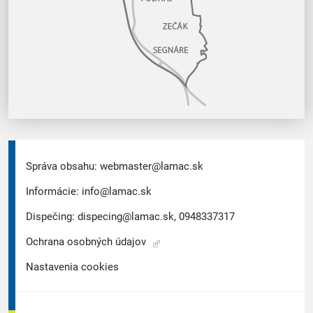
Správa obsahu:
webmaster@lamac.sk
Informácie:
info@lamac.sk
Dispečing:
dispecing@lamac.sk,
0948337317
Ochrana osobných údajov
Nastavenia cookies