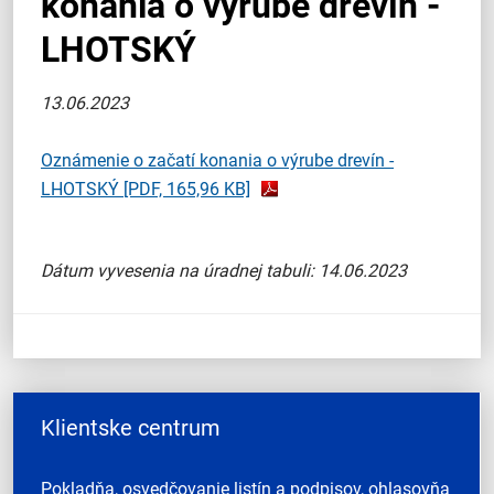
konania o výrube drevín -
LHOTSKÝ
13.06.2023
Oznámenie o začatí konania o výrube drevín -
LHOTSKÝ
[PDF, 165,96 KB]
Dátum vyvesenia na úradnej tabuli: 14.06.2023
Klientske centrum
Pokladňa, osvedčovanie listín a podpisov, ohlasovňa