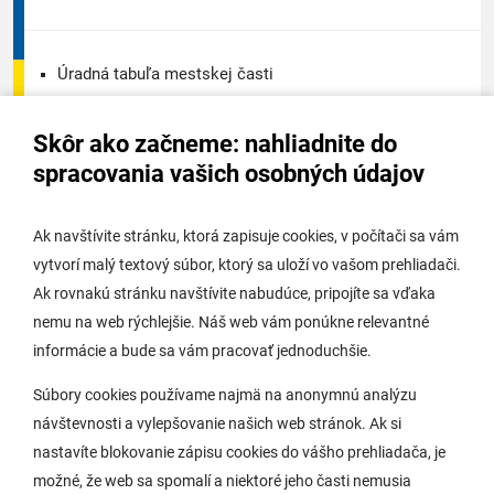
Úradná tabuľa mestskej časti
Úradná tabuľa - životné prostredie
Skôr ako začneme: nahliadnite do
Úradná tabuľa stavebného úradu
spracovania vašich osobných údajov
Digitálne mesto
Ak navštívite stránku, ktorá zapisuje cookies, v počítači sa vám
vytvorí malý textový súbor, ktorý sa uloží vo vašom prehliadači.
Potrebujem vybaviť
Ak rovnakú stránku navštívite nabudúce, pripojíte sa vďaka
nemu na web rýchlejšie. Náš web vám ponúkne relevantné
Samospráva
informácie a bude sa vám pracovať jednoduchšie.
Miestny úrad
Súbory cookies používame najmä na anonymnú analýzu
O Lamači
návštevnosti a vylepšovanie našich web stránok. Ak si
nastavíte blokovanie zápisu cookies do vášho prehliadača, je
možné, že web sa spomalí a niektoré jeho časti nemusia
Mobilná aplikácia