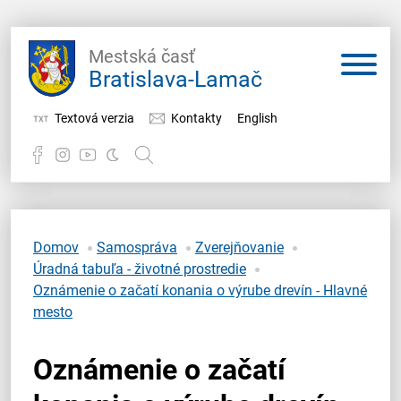
Mestská časť
Bratislava-Lamač
Textová verzia
Kontakty
English
Potrebujem vybaviť
Samospráva
Domov
Samospráva
Zverejňovanie
Úradná tabuľa - životné prostredie
Miestny úrad
Oznámenie o začatí konania o výrube drevín - Hlavné
mesto
O Lamači
Oznámenie o začatí