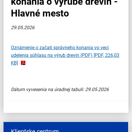
konania o výrube drevín -
Hlavné mesto
29.05.2026
Oznámenie o začatí správneho konania vo veci
udelenia súhlasu na výrub drevín (PDF)
[PDF, 226,03
KB]
Dátum vyvesenia na úradnej tabuli: 29.05.2026
Klientske centrum