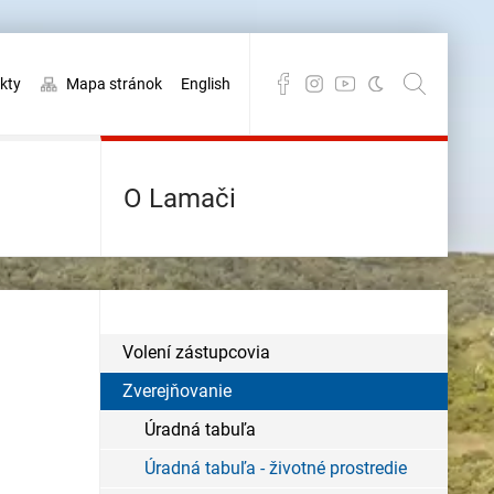
kty
Mapa stránok
English
O Lamači
Volení zástupcovia
Zverejňovanie
Úradná tabuľa
Úradná tabuľa - životné prostredie