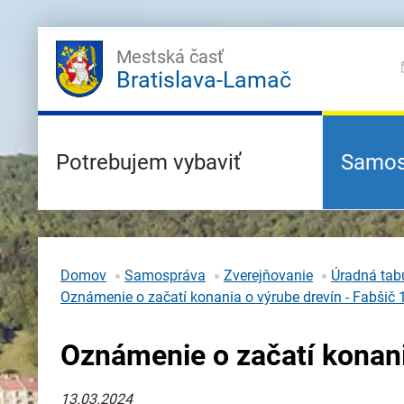
Mestská časť
Bratislava-Lamač
Potrebujem vybaviť
Samos
Domov
Samospráva
Zverejňovanie
Úradná tabu
Oznámenie o začatí konania o výrube drevín - Fabšič 
Oznámenie o začatí konani
13.03.2024