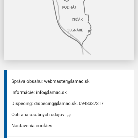
Správa obsahu:
webmaster@lamac.sk
Informácie:
info@lamac.sk
Dispečing:
dispecing@lamac.sk,
0948337317
Ochrana osobných údajov
Nastavenia cookies