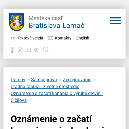
Mestská časť
Bratislava-Lamač
Textová verzia
Kontakty
English
Potrebujem vybaviť
Samospráva
Domov
Samospráva
Zverejňovanie
Úradná tabuľa - životné prostredie
Miestny úrad
Oznámenie o začatí konania o výrube drevín -
Čičilová
O Lamači
Oznámenie o začatí