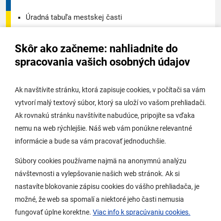
Úradná tabuľa mestskej časti
Úradná tabuľa - životné prostredie
Skôr ako začneme: nahliadnite do
Úradná tabuľa stavebného úradu
spracovania vašich osobných údajov
Digitálne mesto
Ak navštívite stránku, ktorá zapisuje cookies, v počítači sa vám
vytvorí malý textový súbor, ktorý sa uloží vo vašom prehliadači.
Potrebujem vybaviť
Ak rovnakú stránku navštívite nabudúce, pripojíte sa vďaka
nemu na web rýchlejšie. Náš web vám ponúkne relevantné
Samospráva
informácie a bude sa vám pracovať jednoduchšie.
Miestny úrad
Súbory cookies používame najmä na anonymnú analýzu
O Lamači
návštevnosti a vylepšovanie našich web stránok. Ak si
nastavíte blokovanie zápisu cookies do vášho prehliadača, je
možné, že web sa spomalí a niektoré jeho časti nemusia
Mobilná aplikácia
fungovať úplne korektne.
Viac info k spracúvaniu cookies.