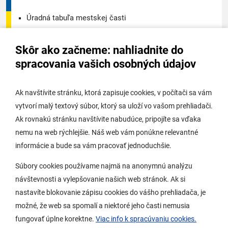
Úradná tabuľa mestskej časti
Úradná tabuľa - životné prostredie
Skôr ako začneme: nahliadnite do
Úradná tabuľa stavebného úradu
spracovania vašich osobných údajov
Digitálne mesto
Ak navštívite stránku, ktorá zapisuje cookies, v počítači sa vám
vytvorí malý textový súbor, ktorý sa uloží vo vašom prehliadači.
Potrebujem vybaviť
Ak rovnakú stránku navštívite nabudúce, pripojíte sa vďaka
nemu na web rýchlejšie. Náš web vám ponúkne relevantné
Samospráva
informácie a bude sa vám pracovať jednoduchšie.
Miestny úrad
Súbory cookies používame najmä na anonymnú analýzu
O Lamači
návštevnosti a vylepšovanie našich web stránok. Ak si
nastavíte blokovanie zápisu cookies do vášho prehliadača, je
možné, že web sa spomalí a niektoré jeho časti nemusia
Mobilná aplikácia
fungovať úplne korektne.
Viac info k spracúvaniu cookies.