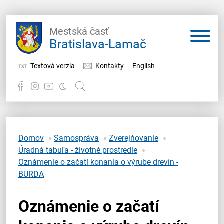
Mestská časť
Bratislava-Lamač
Textová verzia
Kontakty
English
Potrebujem vybaviť
Samospráva
Domov
Samospráva
Zverejňovanie
Úradná tabuľa - životné prostredie
Miestny úrad
Oznámenie o začatí konania o výrube drevín -
BURDA
O Lamači
Oznámenie o začatí