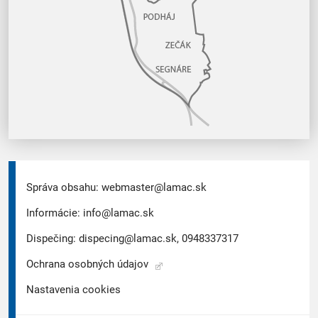
Správa obsahu:
webmaster@lamac.sk
Informácie:
info@lamac.sk
Dispečing:
dispecing@lamac.sk,
0948337317
Ochrana osobných údajov
Nastavenia cookies