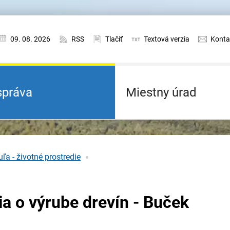
09. 08. 2026
RSS
Tlačiť
Textová verzia
Konta
práva
Miestny úrad
ľa - životné prostredie
a o výrube drevín - Buček