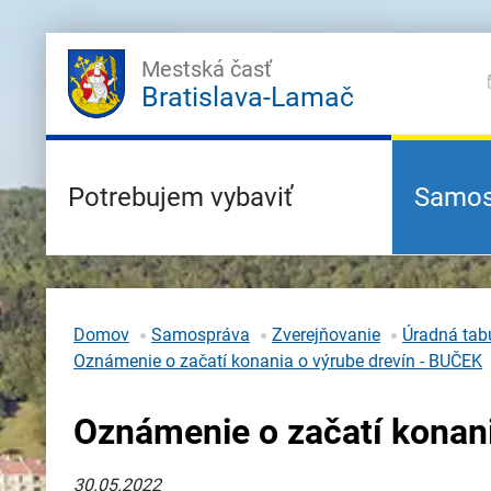
Mestská časť
Bratislava-Lamač
Potrebujem vybaviť
Samos
Domov
Samospráva
Zverejňovanie
Úradná tabu
Oznámenie o začatí konania o výrube drevín - BUČEK
Oznámenie o začatí konani
30.05.2022