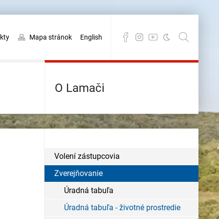
kty
Mapa stránok
English
O Lamači
Volení zástupcovia
Zverejňovanie
Úradná tabuľa
Úradná tabuľa - životné prostredie