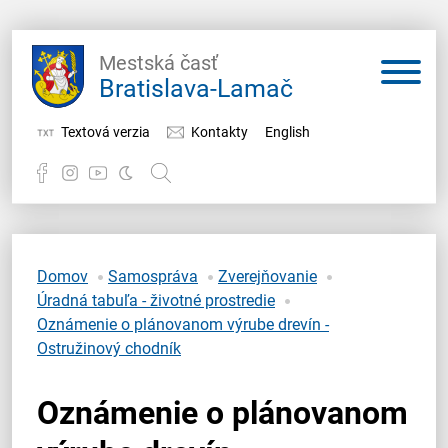
Mestská časť
Bratislava-Lamač
Textová verzia
Kontakty
English
Potrebujem vybaviť
Samospráva
Domov
Samospráva
Zverejňovanie
Úradná tabuľa - životné prostredie
Miestny úrad
Oznámenie o plánovanom výrube drevín -
Ostružinový chodník
O Lamači
Oznámenie o plánovanom