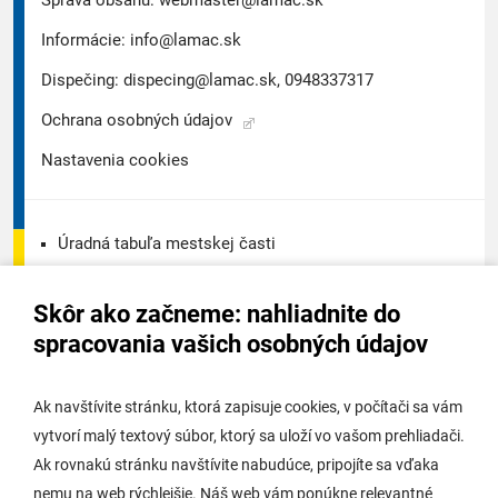
Správa obsahu:
webmaster@lamac.sk
Informácie:
info@lamac.sk
Dispečing:
dispecing@lamac.sk,
0948337317
Ochrana osobných údajov
Nastavenia cookies
Úradná tabuľa mestskej časti
Úradná tabuľa - životné prostredie
Skôr ako začneme: nahliadnite do
Úradná tabuľa stavebného úradu
spracovania vašich osobných údajov
Digitálne mesto
Ak navštívite stránku, ktorá zapisuje cookies, v počítači sa vám
vytvorí malý textový súbor, ktorý sa uloží vo vašom prehliadači.
Potrebujem vybaviť
Ak rovnakú stránku navštívite nabudúce, pripojíte sa vďaka
nemu na web rýchlejšie. Náš web vám ponúkne relevantné
Samospráva