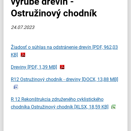
výrube drevín -
Ostružinový chodník
24.07.2023
Žiadosť o súhlas na odstránenie drevín
[PDF, 962,03
KB]
Dreviny
[PDF, 1,39 MB]
R12 Ostružinový chodník - dreviny
[DOCX, 13,88 MB]
R 12 Rekonštrukcia združeného cyklistického
chodníka Ostružinový chodník
[XLSX, 18,59 KB]