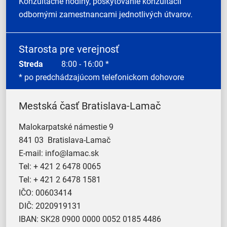
Konzultačné hodiny, poskytovanie konzultácií
odbornými zamestnancami jednotlivých útvarov.
Starosta pre verejnosť
Streda
8:00 - 16:00 *
* po predchádzajúcom telefonickom dohovore
Mestská časť Bratislava-Lamač
Malokarpatské námestie 9
841 03 Bratislava-Lamač
E-mail:
info@lamac.sk
Tel:
+ 421 2 6478 0065
Tel:
+ 421 2 6478 1581
IČO: 00603414
DIČ: 2020919131
IBAN: SK28 0900 0000 0052 0185 4486