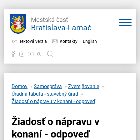
Mestská časť
Bratislava-Lamač
Textová verzia
Kontakty
English
Potrebujem vybaviť
Samospráva
Domov
Samospráva
Zverejňovanie
Úradná tabuľa - stavebný úrad
Miestny úrad
Žiadosť o nápravu v konaní - odpoveď
O Lamači
Žiadosť o nápravu v
konaní - odpoveď