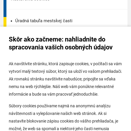
Úradná tabuľa mestskej časti
Úradná tabuľa - životné prostredie
Skôr ako začneme: nahliadnite do
Úradná tabuľa stavebného úradu
spracovania vašich osobných údajov
Digitálne mesto
Ak navštívite stránku, ktorá zapisuje cookies, v počítači sa vám
vytvorí malý textový súbor, ktorý sa uloží vo vašom prehliadači.
Potrebujem vybaviť
Ak rovnakú stránku navštívite nabudúce, pripojíte sa vďaka
nemu na web rýchlejšie. Náš web vám ponúkne relevantné
Samospráva
informácie a bude sa vám pracovať jednoduchšie.
Miestny úrad
Súbory cookies používame najmä na anonymnú analýzu
O Lamači
návštevnosti a vylepšovanie našich web stránok. Ak si
nastavíte blokovanie zápisu cookies do vášho prehliadača, je
možné, že web sa spomalí a niektoré jeho časti nemusia