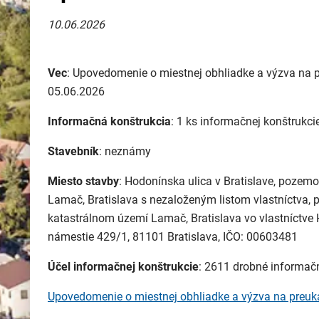
10.06.2026
Vec
: Upovedomenie o miestnej obhliadke a výzva na
05.06.2026
Informačná konštrukcia
: 1 ks informačnej konštrukci
Stavebník
: neznámy
Miesto stavby
: Hodonínska ulica v Bratislave, pozemo
Lamač, Bratislava s nezaloženým listom vlastníctva, 
katastrálnom území Lamač, Bratislava vo vlastníctve 
námestie 429/1, 81101 Bratislava, IČO: 00603481
Účel informačnej konštrukcie
: 2611 drobné informač
Upovedomenie o miestnej obhliadke a výzva na preu