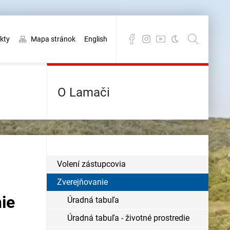
kty
Mapa stránok
English
O Lamači
Volení zástupcovia
Zverejňovanie
ie
Úradná tabuľa
Úradná tabuľa - životné prostredie