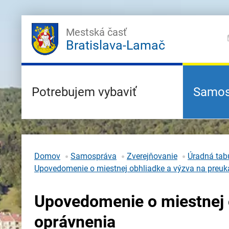
Mestská časť
Bratislava-Lamač
Potrebujem vybaviť
Samos
Domov
Samospráva
Zverejňovanie
Úradná tabu
Upovedomenie o miestnej obhliadke a výzva na preuk
Upovedomenie o miestnej 
oprávnenia