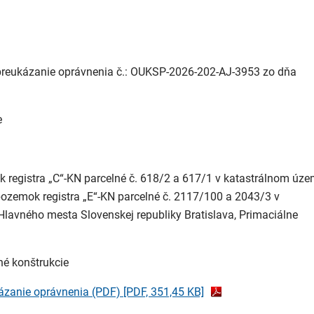
 preukázanie oprávnenia č.: OUKSP-2026-202-AJ-3953 zo dňa
e
k registra „C“-KN parcelné č. 618/2 a 617/1 v katastrálnom úze
pozemok registra „E“-KN parcelné č. 2117/100 a 2043/3 v
Hlavného mesta Slovenskej republiky Bratislava, Primaciálne
né konštrukcie
kázanie oprávnenia (PDF)
[PDF, 351,45 KB]