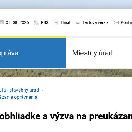
08. 08. 2026
RSS
Tlačiť
Textová verzia
Konta
práva
Miestny úrad
ľa - stavebný úrad
ázanie oprávnenia
obhliadke a výzva na preukázan