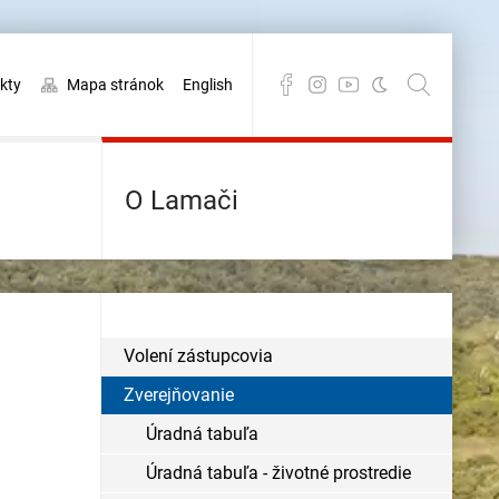
kty
Mapa stránok
English
O Lamači
Volení zástupcovia
Zverejňovanie
Úradná tabuľa
Úradná tabuľa - životné prostredie