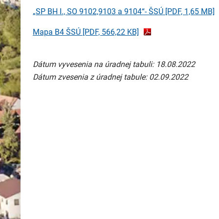
„SP BH I., SO 9102,9103 a 9104“- ŠSÚ
[PDF, 1,65 MB]
Mapa B4 ŠSÚ
[PDF, 566,22 KB]
Dátum vyvesenia na úradnej tabuli: 18.08.2022
Dátum zvesenia z úradnej tabule: 02.09.2022