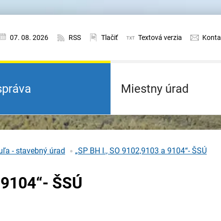
07. 08. 2026
RSS
Tlačiť
Textová verzia
Konta
práva
Miestny úrad
ľa - stavebný úrad
„SP BH I., SO 9102,9103 a 9104“- ŠSÚ
 9104“- ŠSÚ