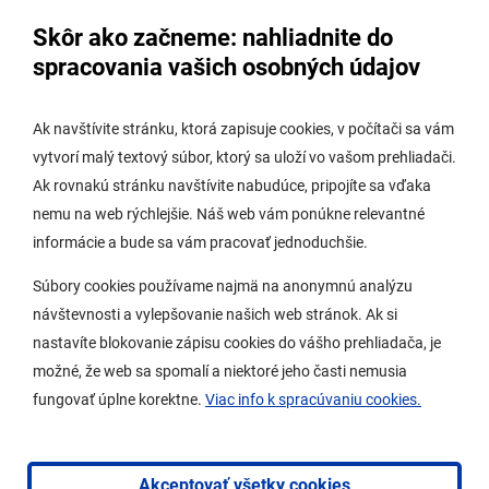
Úradná tabuľa - životné prostredie
Skôr ako začneme: nahliadnite do
Úradná tabuľa stavebného úradu
spracovania vašich osobných údajov
Digitálne mesto
Ak navštívite stránku, ktorá zapisuje cookies, v počítači sa vám
vytvorí malý textový súbor, ktorý sa uloží vo vašom prehliadači.
Potrebujem vybaviť
Ak rovnakú stránku navštívite nabudúce, pripojíte sa vďaka
nemu na web rýchlejšie. Náš web vám ponúkne relevantné
Samospráva
informácie a bude sa vám pracovať jednoduchšie.
Miestny úrad
Súbory cookies používame najmä na anonymnú analýzu
O Lamači
návštevnosti a vylepšovanie našich web stránok. Ak si
nastavíte blokovanie zápisu cookies do vášho prehliadača, je
možné, že web sa spomalí a niektoré jeho časti nemusia
Mobilná aplikácia
fungovať úplne korektne.
Viac info k spracúvaniu cookies.
Aktuality
Kontakty
Akceptovať všetky cookies