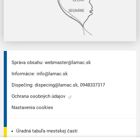
Správa obsahu:
webmaster@lamac.sk
Informácie:
info@lamac.sk
Dispečing:
dispecing@lamac.sk,
0948337317
Ochrana osobných údajov
Nastavenia cookies
Úradná tabuľa mestskej časti