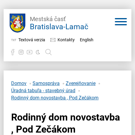
Mestská časť
Bratislava-Lamač
Textová verzia
Kontakty
English
Potrebujem vybaviť
Samospráva
Domov
Samospráva
Zverejňovanie
Úradná tabuľa - stavebný úrad
Miestny úrad
Rodinný dom novostavba , Pod Zečákom
O Lamači
Rodinný dom novostavba
, Pod Zečákom