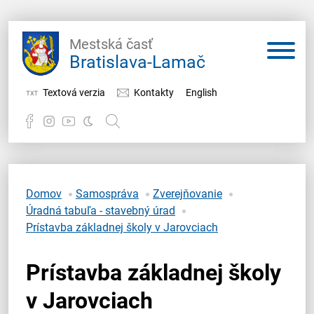
Mestská časť
Bratislava-Lamač
Textová verzia
Kontakty
English
Potrebujem vybaviť
Samospráva
Domov
Samospráva
Zverejňovanie
Úradná tabuľa - stavebný úrad
Miestny úrad
Prístavba základnej školy v Jarovciach
O Lamači
Prístavba základnej školy
v Jarovciach