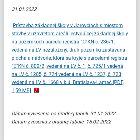
31.01.2022
Prístavba základnej školy v Jarovciach s miestom
stavby v uzavretom areáli jestvujúcej základnej školy
na pozemkoch parcela registra “C“KN č. 236/1,
vedená na LV nezaložený, druh pozemku zastavaná
plocha a nádvorie, ktorá sa kryje s parcelami registra
“E“KN č. 800/2, vedená na LV č. 1, č. 725/1 vedená
na LV č. 1285, č. 724 vedená na LV č. 1237, č. 723
vedená na LV č. 1668 v k.ú. Bratislava-Lamač
[PDF,
1,59 MB]
Dátum vyvesenia na úradnej tabuli: 31.01.2022
Dátum zvesenia z úradnej tabule: 15.02.2022