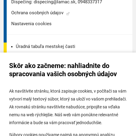
Dispečing:
dispecing@lamac.sk,
0948337317
Ochrana osobných údajov
Nastavenia cookies
Úradná tabuľa mestskej časti
Úradná tabuľa - životné prostredie
Skôr ako začneme: nahliadnite do
Úradná tabuľa stavebného úradu
spracovania vašich osobných údajov
Digitálne mesto
Ak navštívite stránku, ktorá zapisuje cookies, v počítači sa vám
vytvorí malý textový súbor, ktorý sa uloží vo vašom prehliadači.
Potrebujem vybaviť
Ak rovnakú stránku navštívite nabudúce, pripojíte sa vďaka
nemu na web rýchlejšie. Náš web vám ponúkne relevantné
Samospráva
informácie a bude sa vám pracovať jednoduchšie.
Miestny úrad
Súbory cookies používame najmä na anonymnú analýzu