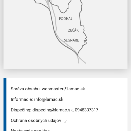
Správa obsahu:
webmaster@lamac.sk
Informácie:
info@lamac.sk
Dispečing:
dispecing@lamac.sk,
0948337317
Ochrana osobných údajov