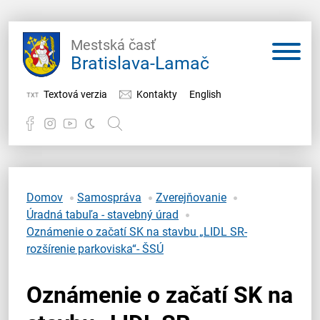
Mestská časť
Bratislava-Lamač
Textová verzia
Kontakty
English
Potrebujem vybaviť
Samospráva
Domov
Samospráva
Zverejňovanie
Úradná tabuľa - stavebný úrad
Miestny úrad
Oznámenie o začatí SK na stavbu „LIDL SR-
rozšírenie parkoviska“- ŠSÚ
O Lamači
Oznámenie o začatí SK na