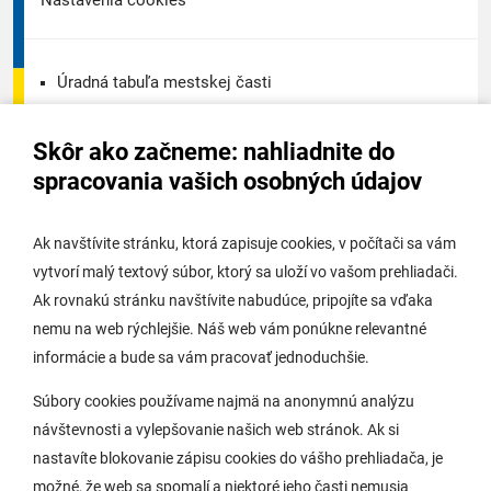
Nastavenia cookies
Úradná tabuľa mestskej časti
Úradná tabuľa - životné prostredie
Skôr ako začneme: nahliadnite do
Úradná tabuľa stavebného úradu
spracovania vašich osobných údajov
Digitálne mesto
Ak navštívite stránku, ktorá zapisuje cookies, v počítači sa vám
vytvorí malý textový súbor, ktorý sa uloží vo vašom prehliadači.
Potrebujem vybaviť
Ak rovnakú stránku navštívite nabudúce, pripojíte sa vďaka
nemu na web rýchlejšie. Náš web vám ponúkne relevantné
Samospráva
informácie a bude sa vám pracovať jednoduchšie.
Miestny úrad
Súbory cookies používame najmä na anonymnú analýzu
O Lamači
návštevnosti a vylepšovanie našich web stránok. Ak si
nastavíte blokovanie zápisu cookies do vášho prehliadača, je
možné, že web sa spomalí a niektoré jeho časti nemusia