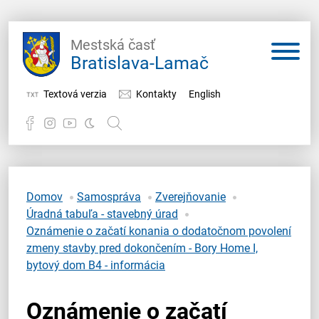
Mestská časť
Bratislava-Lamač
Textová verzia
Kontakty
English
Potrebujem vybaviť
Samospráva
Domov
Samospráva
Zverejňovanie
Úradná tabuľa - stavebný úrad
Miestny úrad
Oznámenie o začatí konania o dodatočnom povolení
zmeny stavby pred dokončením - Bory Home I,
O Lamači
bytový dom B4 - informácia
Oznámenie o začatí