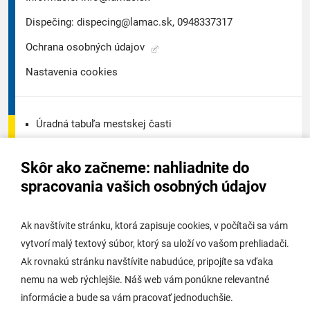
Dispečing:
dispecing@lamac.sk,
0948337317
Ochrana osobných údajov
Nastavenia cookies
Úradná tabuľa mestskej časti
Úradná tabuľa - životné prostredie
Skôr ako začneme: nahliadnite do
Úradná tabuľa stavebného úradu
spracovania vašich osobných údajov
Digitálne mesto
Ak navštívite stránku, ktorá zapisuje cookies, v počítači sa vám
vytvorí malý textový súbor, ktorý sa uloží vo vašom prehliadači.
Potrebujem vybaviť
Ak rovnakú stránku navštívite nabudúce, pripojíte sa vďaka
nemu na web rýchlejšie. Náš web vám ponúkne relevantné
Samospráva
informácie a bude sa vám pracovať jednoduchšie.
Miestny úrad