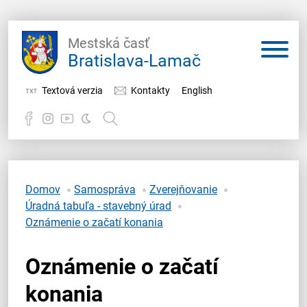
Mestská časť
Bratislava-Lamač
Textová verzia
Kontakty
English
Potrebujem vybaviť
Samospráva
Domov
Samospráva
Zverejňovanie
Úradná tabuľa - stavebný úrad
Miestny úrad
Oznámenie o začatí konania
O Lamači
Oznámenie o začatí
konania