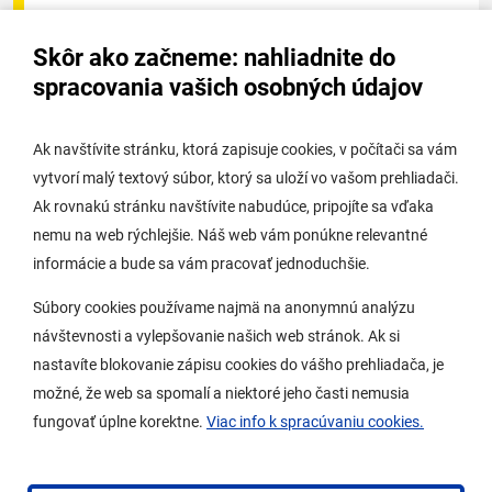
Úradná tabuľa - životné prostredie
Skôr ako začneme: nahliadnite do
Úradná tabuľa stavebného úradu
spracovania vašich osobných údajov
Digitálne mesto
Ak navštívite stránku, ktorá zapisuje cookies, v počítači sa vám
vytvorí malý textový súbor, ktorý sa uloží vo vašom prehliadači.
Potrebujem vybaviť
Ak rovnakú stránku navštívite nabudúce, pripojíte sa vďaka
nemu na web rýchlejšie. Náš web vám ponúkne relevantné
Samospráva
informácie a bude sa vám pracovať jednoduchšie.
Miestny úrad
Súbory cookies používame najmä na anonymnú analýzu
O Lamači
návštevnosti a vylepšovanie našich web stránok. Ak si
nastavíte blokovanie zápisu cookies do vášho prehliadača, je
možné, že web sa spomalí a niektoré jeho časti nemusia
Mobilná aplikácia
fungovať úplne korektne.
Viac info k spracúvaniu cookies.
Aktuality
Kontakty