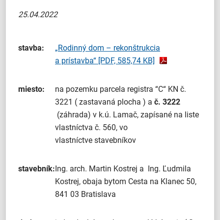
25.04.2022
stavba:
„Rodinný dom – rekonštrukcia
a prístavba“
[PDF, 585,74 KB]
miesto:
na pozemku parcela registra “C“ KN č.
3221 ( zastavaná plocha ) a
č. 3222
(záhrada) v k.ú. Lamač, zapísané na liste
vlastníctva č. 560, vo
vlastníctve stavebníkov
stavebník:
Ing. arch. Martin Kostrej a Ing. Ľudmila
Kostrej, obaja bytom Cesta na Klanec 50,
841 03 Bratislava