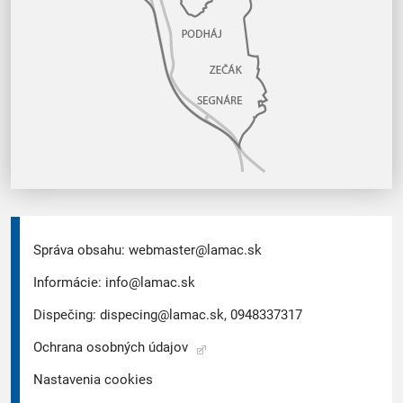
Správa obsahu:
webmaster@lamac.sk
Informácie:
info@lamac.sk
Dispečing:
dispecing@lamac.sk,
0948337317
Ochrana osobných údajov
Nastavenia cookies