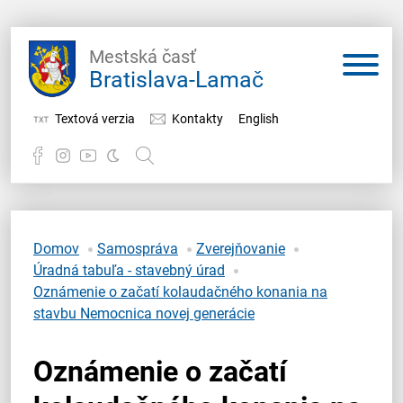
Mestská časť
Bratislava-Lamač
Textová verzia
Kontakty
English
Potrebujem vybaviť
Samospráva
Domov
Samospráva
Zverejňovanie
Úradná tabuľa - stavebný úrad
Miestny úrad
Oznámenie o začatí kolaudačného konania na
stavbu Nemocnica novej generácie
O Lamači
Oznámenie o začatí