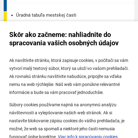
Úradná tabuľa mestskej časti
Úradná tabuľa - životné prostredie
Skôr ako začneme: nahliadnite do
Úradná tabuľa stavebného úradu
spracovania vašich osobných údajov
Digitálne mesto
Ak navštívite stránku, ktorá zapisuje cookies, v počítači sa vám
vytvorí malý textový súbor, ktorý sa uloží vo vašom prehliadači.
Potrebujem vybaviť
Ak rovnakú stránku navštívite nabudúce, pripojíte sa vďaka
nemu na web rýchlejšie. Náš web vám ponúkne relevantné
Samospráva
informácie a bude sa vám pracovať jednoduchšie.
Miestny úrad
Súbory cookies používame najmä na anonymnú analýzu
O Lamači
návštevnosti a vylepšovanie našich web stránok. Ak si
nastavíte blokovanie zápisu cookies do vášho prehliadača, je
možné, že web sa spomalí a niektoré jeho časti nemusia
Mobilná aplikácia
fungovať úplne korektne.
Viac info k spracúvaniu cookies.