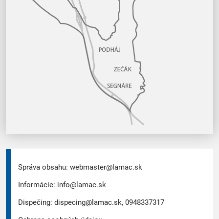
Správa obsahu:
webmaster@lamac.sk
Informácie:
info@lamac.sk
Dispečing:
dispecing@lamac.sk,
0948337317