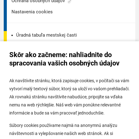
Ochrana osobných údajov
Nastavenia cookies
Úradná tabuľa mestskej časti
Úradná tabuľa - životné prostredie
Skôr ako začneme: nahliadnite do
Úradná tabuľa stavebného úradu
spracovania vašich osobných údajov
Digitálne mesto
Ak navštívite stránku, ktorá zapisuje cookies, v počítači sa vám
vytvorí malý textový súbor, ktorý sa uloží vo vašom prehliadači.
Potrebujem vybaviť
Ak rovnakú stránku navštívite nabudúce, pripojíte sa vďaka
nemu na web rýchlejšie. Náš web vám ponúkne relevantné
Samospráva
informácie a bude sa vám pracovať jednoduchšie.
Miestny úrad
Súbory cookies používame najmä na anonymnú analýzu
O Lamači
návštevnosti a vylepšovanie našich web stránok. Ak si