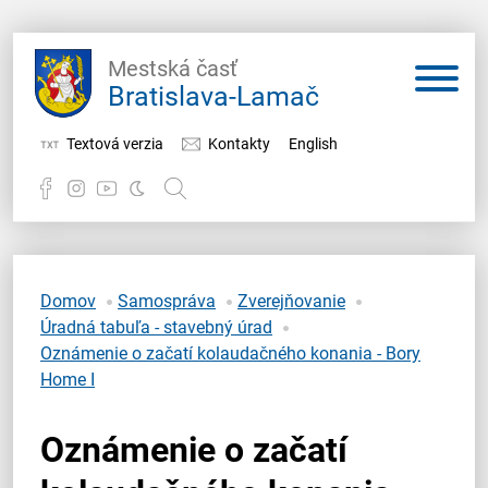
Mestská časť
Bratislava-Lamač
Textová verzia
Kontakty
English
Potrebujem vybaviť
Samospráva
Domov
Samospráva
Zverejňovanie
Úradná tabuľa - stavebný úrad
Miestny úrad
Oznámenie o začatí kolaudačného konania - Bory
Home I
O Lamači
Oznámenie o začatí