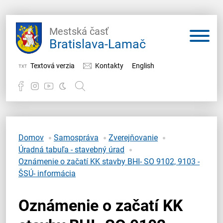
Mestská časť
Bratislava-Lamač
Textová verzia
Kontakty
English
Potrebujem vybaviť
Samospráva
Domov
Samospráva
Zverejňovanie
Úradná tabuľa - stavebný úrad
Miestny úrad
Oznámenie o začatí KK stavby BHI- SO 9102, 9103 -
ŠSÚ- informácia
O Lamači
Oznámenie o začatí KK