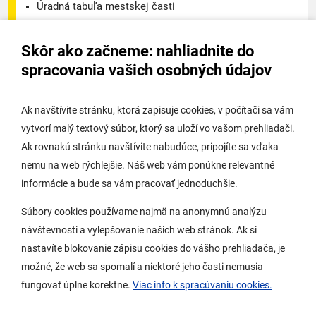
Úradná tabuľa mestskej časti
Úradná tabuľa - životné prostredie
Skôr ako začneme: nahliadnite do
Úradná tabuľa stavebného úradu
spracovania vašich osobných údajov
Digitálne mesto
Ak navštívite stránku, ktorá zapisuje cookies, v počítači sa vám
vytvorí malý textový súbor, ktorý sa uloží vo vašom prehliadači.
Potrebujem vybaviť
Ak rovnakú stránku navštívite nabudúce, pripojíte sa vďaka
nemu na web rýchlejšie. Náš web vám ponúkne relevantné
Samospráva
informácie a bude sa vám pracovať jednoduchšie.
Miestny úrad
Súbory cookies používame najmä na anonymnú analýzu
O Lamači
návštevnosti a vylepšovanie našich web stránok. Ak si
nastavíte blokovanie zápisu cookies do vášho prehliadača, je
možné, že web sa spomalí a niektoré jeho časti nemusia
Mobilná aplikácia
fungovať úplne korektne.
Viac info k spracúvaniu cookies.
Aktuality