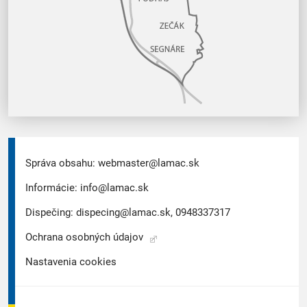
Správa obsahu:
webmaster@lamac.sk
Informácie:
info@lamac.sk
Dispečing:
dispecing@lamac.sk,
0948337317
Ochrana osobných údajov
Nastavenia cookies